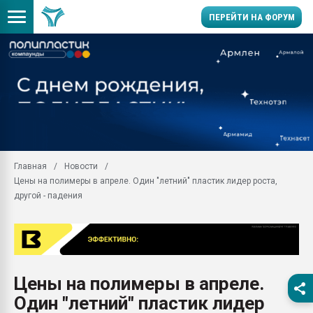
ПЕРЕЙТИ НА ФОРУМ
Продажа готового бизн
производство SPC лам
цикла
29.07.2026 ФРП помог 
заводу пластмасс" зах
ППЭ
Главная
Новости
Помощь в подборе мат
Цены на полимеры в апреле. Один "летний" пластик лидер роста,
Вакуум-формовочные 
другой - падения
ближайшее подмосковье
Подмосковье, Москва
28.07.2026 Автоматиза
первый план в перераб
пластмасс
Цены на полимеры в апреле.
28.07.2026 "Техноникол
Один "летний" пластик лидер
ситуацией на строител