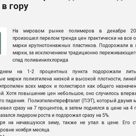
в гору
рный цвет
ФОРУМ
На мировом рынке полимеров в декабре 20
произошел перелом тренда цен практически на все 
марки крупнотоннажных пластиков. Подорожали в 
марки, за исключением традиционно переживающег
спад поливинилхлорида.
еднем на 1-2 процентных пункта подорожали лит
ые марки полиэтилена низкой и высокой плотности, линей
ипропилен всех марок и полистирол как общего назначени
й. Хотя повышение цен небольшое, оно случилось вперв
го падения. Полиэтилентерефталат (ПЭТ), который двумя 
вел сразу на 7 процентов, а затем поднялся в цене на 4 
азался лидером роста и подорожал сразу на 5%.
ря на начавшуюся зиму, также не упал в цене. Его с
уровне ноября месяца.