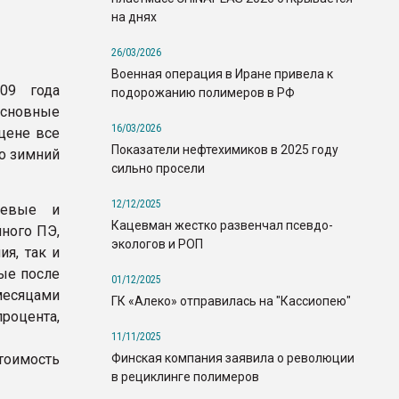
на днях
26/03/2026
Военная операция в Иране привела к
09 года
подорожанию полимеров в РФ
основные
16/03/2026
цене все
Показатели нефтехимиков в 2025 году
о зимний
сильно просели
12/12/2025
ьевые и
Кацевман жестко развенчал псевдо-
ного ПЭ,
экологов и РОП
я, так и
ые после
01/12/2025
месяцами
ГК «Алеко» отправилась на "Кассиопею"
процента,
11/11/2025
Финская компания заявила о революции
тоимость
в рециклинге полимеров