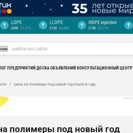
LDPE
LLDPE
HDPE injection
2490
27,71%
2150
26,05%
2190
25,11%
ериала
машины:
, с.-в.
ция выходит на
отке
ЛОГ ПРЕДПРИЯТИЙ
ДОСКА ОБЪЯВЛЕНИЙ
КОНСУЛЬТАЦИОННЫЙ ЦЕНТР
ь" довольна
ости
Цены на полимеры под новый год пошли в гору
ьном рынке
ва ПЭТ
пуансона для
я
на полимеры под новый год
зиция
ластика