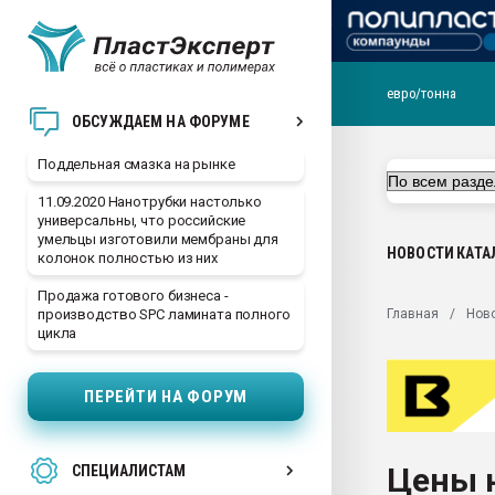
евро/тонна
Помощь в подборе мат
ОБСУЖДАЕМ НА ФОРУМЕ
Вакуум-формовочные 
Поддельная смазка на рынке
ближайшее подмосковье
Подмосковье, Москва
11.09.2020 Нанотрубки настолько
универсальны, что российские
28.07.2026 Автоматиза
умельцы изготовили мембраны для
первый план в перераб
НОВОСТИ
КАТА
колонок полностью из них
пластмасс
Продажа готового бизнеса -
28.07.2026 "Техноникол
Главная
Нов
производство SPC ламината полного
ситуацией на строител
цикла
Всё, что касается выду
бутылок
ПЕРЕЙТИ НА ФОРУМ
Материал поверхности 
вакуумного формовани
Цены 
СПЕЦИАЛИСТАМ
Продам отходы Компо
поликарбоната и АБС-п