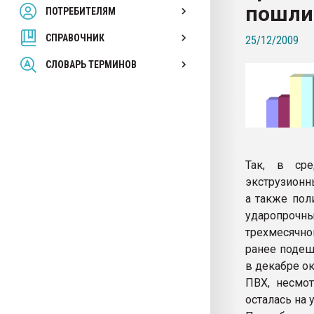
пошли 
ПОТРЕБИТЕЛЯМ
Armaloy PC/ABS-1IM че
СПРАВОЧНИК
25/12/2009
ПЕРЕЙТИ НА 
СЛОВАРЬ ТЕРМИНОВ
Так, в ср
экструзионн
а также пол
ударопрочны
трехмесячно
ранее подеше
в декабре ок
ПВХ, несмот
осталась на 