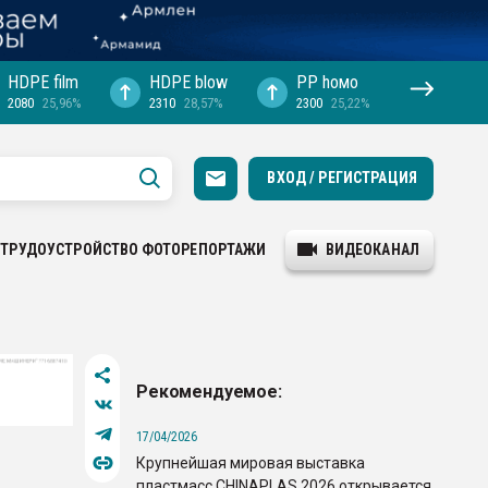
HDPE film
HDPE blow
PP hомо
2080
25,96%
2310
28,57%
2300
25,22%
ВХОД / РЕГИСТРАЦИЯ
ТРУДОУСТРОЙСТВО
ФОТОРЕПОРТАЖИ
ВИДЕОКАНАЛ
Рекомендуемое:
17/04/2026
Крупнейшая мировая выставка
пластмасс CHINAPLAS 2026 открывается