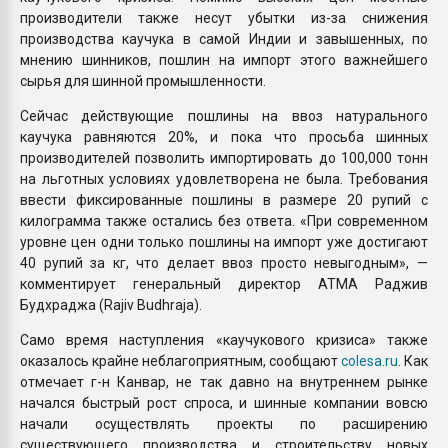
производители также несут убытки из-за снижения
производства каучука в самой Индии и завышенных, по
мнению шинников, пошлин на импорт этого важнейшего
сырья для шинной промышленности.
Сейчас действующие пошлины на ввоз натурального
каучука равняются 20%, и пока что просьба шинных
производителей позволить импортировать до 100,000 тонн
на льготных условиях удовлетворена не была. Требования
ввести фиксированные пошлины в размере 20 рупий с
килограмма также остались без ответа. «При современном
уровне цен одни только пошлины на импорт уже достигают
40 рупий за кг, что делает ввоз просто невыгодным», —
комментирует генеральный директор ATMA Раджив
Будхраджа (Rajiv Budhraja).
Само время наступления «каучукового кризиса» также
оказалось крайне неблагоприятным, сообщают
colesa.ru
. Как
отмечает г-н Канвар, не так давно на внутреннем рынке
начался быстрый рост спроса, и шинные компании вовсю
начали осуществлять проекты по расширению
существующего производства и строительству новых