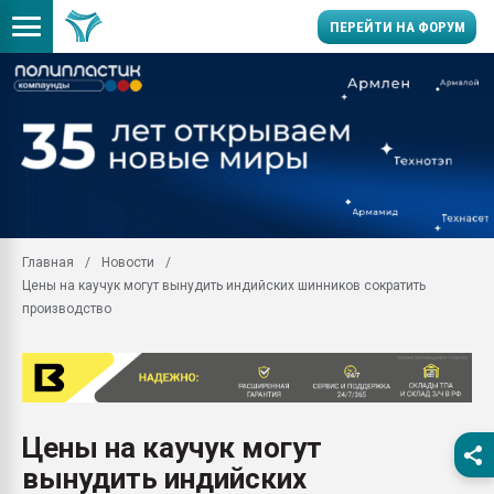
ПЕРЕЙТИ НА ФОРУМ
Продажа готового бизн
производство SPC лам
цикла
29.07.2026 ФРП помог 
заводу пластмасс" зах
ППЭ
Главная
Новости
Помощь в подборе мат
Цены на каучук могут вынудить индийских шинников сократить
Вакуум-формовочные 
производство
ближайшее подмосковье
Подмосковье, Москва
28.07.2026 Автоматиза
первый план в перераб
пластмасс
Цены на каучук могут
28.07.2026 "Техноникол
вынудить индийских
ситуацией на строител