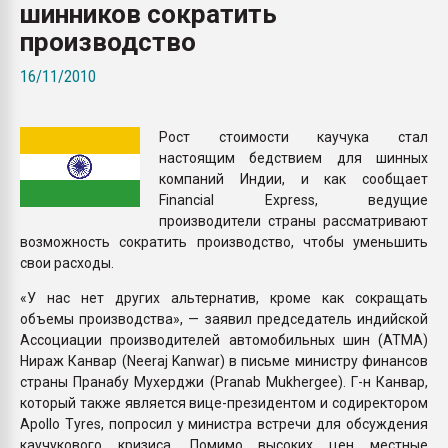
шинников сократить
Всё, что касается выду
бутылок
производство
16/11/2010
ПЕРЕЙТИ НА 
Рост стоимости каучука стал
настоящим бедствием для шинных
компаний Индии, и как сообщает
Financial Express, ведущие
производители страны рассматривают
возможность сократить производство, чтобы уменьшить
свои расходы.
«У нас нет других альтернатив, кроме как сокращать
объемы производства», — заявил председатель индийской
Ассоциации производителей автомобильных шин (ATMA)
Нираж Канвар (Neeraj Kanwar) в письме министру финансов
страны Пранабу Мухерджи (Pranab Mukhergee). Г-н Канвар,
который также является вице-президентом и содиректором
Apollo Tyres, попросил у министра встречи для обсуждения
каучукового кризиса. Помимо высоких цен местные