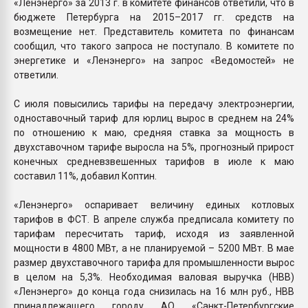
«Ленэнерго» за 2013 г. в комитете финансов ответили, что в
бюджете Петербурга на 2015–2017 гг. средств на
возмещение нет. Представитель комитета по финансам
сообщил, что такого запроса не поступало. В комитете по
энергетике и «Ленэнерго» на запрос «Ведомостей» не
ответили.
С июля повысились тарифы на передачу электроэнергии,
одноставочный тариф для юрлиц вырос в среднем на 24%
по отношению к маю, средняя ставка за мощность в
двухставочном тарифе выросла на 5%, прогнозный прирост
конечных средневзвешенных тарифов в июле к маю
составил 11%, добавил Коптин.
«Ленэнерго» оспаривает величину единых котловых
тарифов в ФСТ. В апреле служба предписала комитету по
тарифам пересчитать тариф, исходя из заявленной
мощности в 4800 МВт, а не планируемой – 5200 МВт. В мае
размер двухставочного тарифа для промышленности вырос
в целом на 5,3%. Необходимая валовая выручка (НВВ)
«Ленэнерго» до конца года снизилась на 16 млн руб., НВВ
принадлежащего городу АО «Санкт-Петербургские