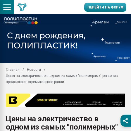
ПЕРЕЙТИ НА ФОРУМ
Помощь в подборе мат
Вакуум-формовочные 
ближайшее подмосковье
Подмосковье, Москва
28.07.2026 Автоматиза
первый план в перераб
Главная
Новости
пластмасс
Цены на электричество в одном из самых "полимерных" регионов
28.07.2026 "Техноникол
продолжают стремительное ралли
ситуацией на строител
Всё, что касается выду
бутылок
Материал поверхности 
вакуумного формовани
Цены на электричество в
одном из самых "полимерных"
Продам отходы Компо
поликарбоната и АБС-п