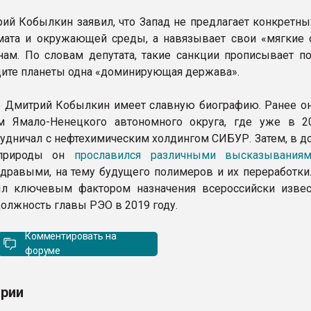
ий Кобылкин заявил, что Запад не предлагает конкретны
ата и окружающей среды, а навязывает свои «мягкие 
нам. По словам депутата, такие санкции прописывает п
щите планеты одна «доминирующая держава».
о Дмитрий Кобылкин имеет славную биографию. Ранее он
ом Ямало-Ненецкого автономного округа, где уже в 2
рудничал с нефтехимическим холдингом СИБУР. Затем, в д
природы он
прославился различными высказывания
здравыми, на тему будущего полимеров и их переработки
л ключевым фактором назначения всероссийски извес
должность главы РЭО в 2019 году.
Комментировать на
форуме
рии