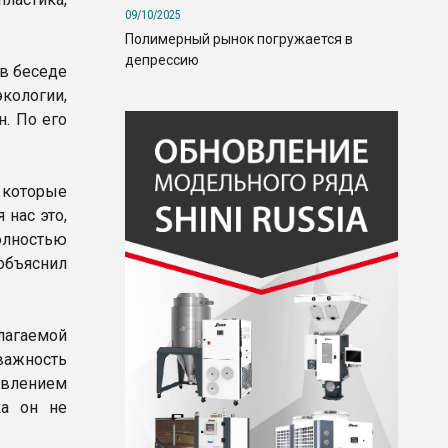
09/10/2025
Полимерный рынок погружается в
депрессию
 в беседе
кологии,
. По его
 которые
 нас это,
олностью
объяснил
лагаемой
важность
авлением
ка он не