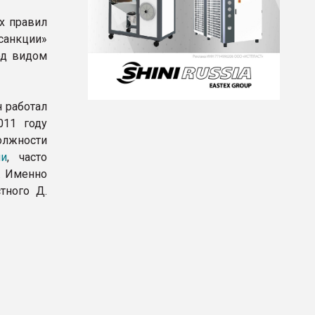
х правил
санкции»
од видом
 работал
011 году
олжности
ми
, часто
. Именно
тного Д.