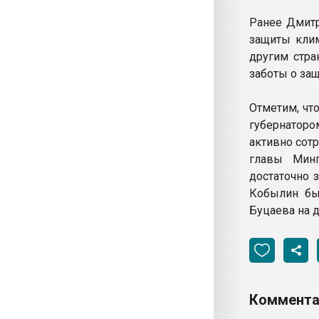
Ранее Дмитр
защиты клим
другим стра
заботы о за
Отметим, чт
губернатор
активно сот
главы Мин
достаточно 
Кобылин бы
Буцаева на 
Коммента