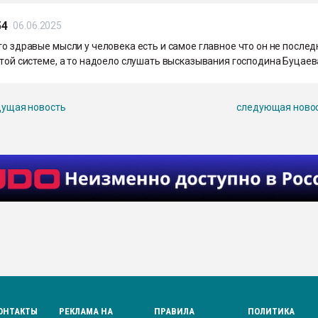
54
06.06.2025
то здравые мысли у человека есть и самое главное что он не после
этой системе, а то надоело слушать высказывания господина Буцаев
ущая новость
следующая ново
ОНТАКТЫ
РЕКЛАМА НА
ПРАВИЛА
ПОЛИТИКА