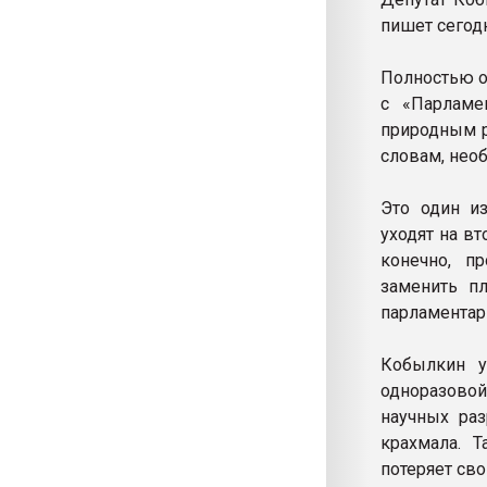
пишет сегод
Полностью о
с «Парламе
природным р
словам, нео
Это один и
уходят на вт
конечно, п
заменить п
парламентар
Кобылкин у
одноразовой
научных раз
крахмала. 
потеряет св