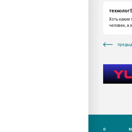
технолог
Хоть какие 
человек, а 
предыд
О
К