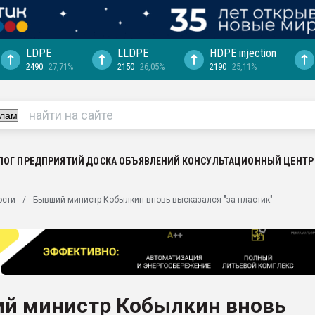
LDPE
LLDPE
HDPE injection
2490
27,71%
2150
26,05%
2190
25,11%
еса -
ината полного
"Ижевскому
ватить рынок
ЛОГ ПРЕДПРИЯТИЙ
ДОСКА ОБЪЯВЛЕНИЙ
КОНСУЛЬТАЦИОННЫЙ ЦЕНТР
ериала
машины:
ости
Бывший министр Кобылкин вновь высказался "за пластик"
, с.-в.
ция выходит на
отке
ь" довольна
й министр Кобылкин вновь
ьном рынке