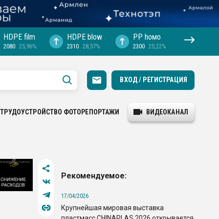
HDPE film
HDPE blow
PP hомо
2080
25,96%
2310
28,57%
2300
25,22%
ВХОД / РЕГИСТРАЦИЯ
ТРУДОУСТРОЙСТВО
ФОТОРЕПОРТАЖИ
ВИДЕОКАНАЛ
Рекомендуемое:
17/04/2026
Крупнейшая мировая выставка
пластмасс CHINAPLAS 2026 открывается