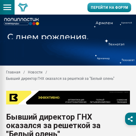
ПЕРЕЙТИ НА ФОРУМ
28.07.2026 Автоматиза
первый план в перераб
пластмасс
28.07.2026 "Техноникол
ситуацией на строител
Всё, что касается выду
Главная
Новости
бутылок
Бывший директор ГНХ оказался за решеткой за "Белый олень"
Материал поверхности 
вакуумного формовани
Продам отходы Компо
поликарбоната и АБС-п
Armaloy PC/ABS-1IM че
Бывший директор ГНХ
26.07.2022 "Сибирский т
оказался за решеткой за
намного дороже
"Белый олень"
Профильная литератур