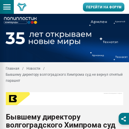
ПЕРЕЙТИ НА ФОРУМ
Продажа готового бизн
производство SPC лам
цикла
29.07.2026 ФРП помог 
заводу пластмасс" зах
ППЭ
Главная
Новости
Помощь в подборе мат
Бывшему директору волгоградского Химпрома суд не вернул отнятый
Вакуум-формовочные 
парашют
ближайшее подмосковье
Подмосковье, Москва
28.07.2026 Автоматиза
первый план в перераб
пластмасс
Бывшему директору
28.07.2026 "Техноникол
волгоградского Химпрома суд
ситуацией на строител