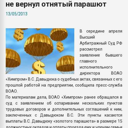
не вернул отнятый парашют
Всё, что касается выду
бутылок
13/05/2013
ПЕРЕЙТИ НА 
В середине апреля
Высший
Арбитражный Суд РФ
рассмотрел
заявление бывшего
главного
исполнительного
директора ВОАО
«Химпром» В.С. Давыдюка о судебных актах, связанных с его
прошлой работой на предприятии, сообщила пресс-служба
ВОАО.
По материалам дела, ВОАО «Химпром» ранее обращался в
суд с заявлением об оспаривании нескольких пунктов
трудовых договоров и дополнительных соглашений к ним,
заключенных с Давыдюком В.С. Эти пункты касаются
выплаты В.С. Давыдюку «золотого парашюта» в размере 15
должностных окладов и оплаты проезда ему и членам семьи