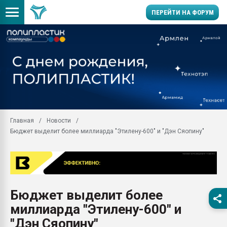
ПЕРЕЙТИ НА ФОРУМ
Продажа готового бизн
производство SPC лам
цикла
29.07.2026 ФРП помог 
заводу пластмасс" зах
ППЭ
Главная
Новости
Помощь в подборе мат
Бюджет выделит более миллиарда "Этилену-600" и "Дэн Сяопину"
Вакуум-формовочные 
ближайшее подмосковье
Подмосковье, Москва
28.07.2026 Автоматиза
первый план в перераб
Бюджет выделит более
пластмасс
миллиарда "Этилену-600" и
28.07.2026 "Техноникол
ситуацией на строител
"Дэн Сяопину"