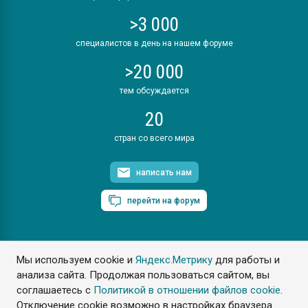
>3 000
специалистов в день на нашем форуме
>20 000
тем обсуждается
20
стран со всего мира
написать нам
перейти на форум
Мы используем cookie и
Яндекс.Метрику
для работы и
ПластЭксперт © 2006. Все права защищены
анализа сайта. Продолжая пользоваться сайтом, вы
Разрешается копирование материалов сайта с обязательной
ссылкой на www.e-plastic.ru
соглашаетесь с
Политикой в отношении файлов cookie
.
Отключение cookie возможно в настройках браузера.
Разработка сайта