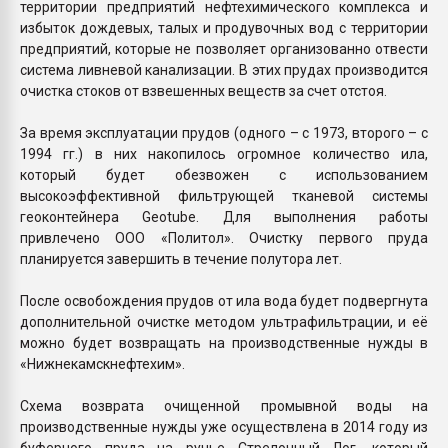
территории предприятий нефтехимического комплекса и
избыток дождевых, талых и продувочных вод с территории
предприятий, которые не позволяет организованно отвести
система ливневой канализации. В этих прудах производится
очистка стоков от взвешенных веществ за счет отстоя.
За время эксплуатации прудов (одного – с 1973, второго – с
1994 гг.) в них накопилось огромное количество ила,
который будет обезвожен с использованием
высокоэффективной фильтрующей тканевой системы
геоконтейнера Geotube. Для выполнения работы
привлечено ООО «Политол». Очистку первого пруда
планируется завершить в течение полутора лет.
После освобождения прудов от ила вода будет подвергнута
дополнительной очистке методом ультрафильтрации, и её
можно будет возвращать на производственные нужды в
«Нижнекамскнефтехим».
Схема возврата очищенной промывной воды на
производственные нужды уже осуществлена в 2014 году из
буферного пруда на ручье Стрелочный Лог, который