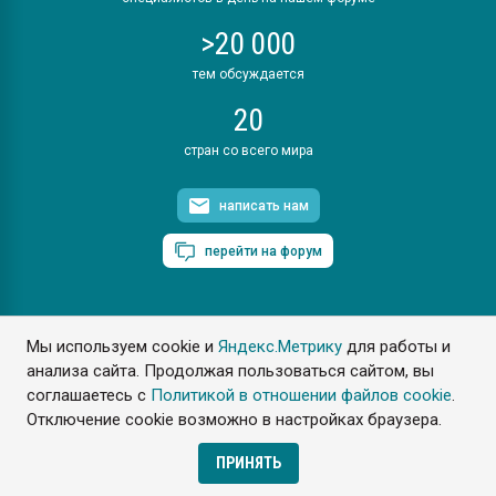
>20 000
тем обсуждается
20
стран со всего мира
написать нам
перейти на форум
Мы используем cookie и
Яндекс.Метрику
для работы и
ПластЭксперт © 2006. Все права защищены
анализа сайта. Продолжая пользоваться сайтом, вы
Разрешается копирование материалов сайта с обязательной
ссылкой на www.e-plastic.ru
соглашаетесь с
Политикой в отношении файлов cookie
.
Отключение cookie возможно в настройках браузера.
Разработка сайта
ПРИНЯТЬ