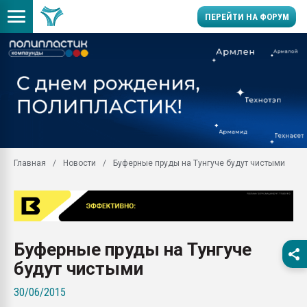
ПЕРЕЙТИ НА ФОРУМ
Продажа готового бизн
производство SPC лам
цикла
29.07.2026 ФРП помог 
заводу пластмасс" зах
ППЭ
Главная
Новости
Буферные пруды на Тунгуче будут чистыми
Помощь в подборе мат
Вакуум-формовочные 
ближайшее подмосковье
Подмосковье, Москва
28.07.2026 Автоматиза
Буферные пруды на Тунгуче
первый план в перераб
пластмасс
будут чистыми
28.07.2026 "Техноникол
30/06/2015
ситуацией на строител