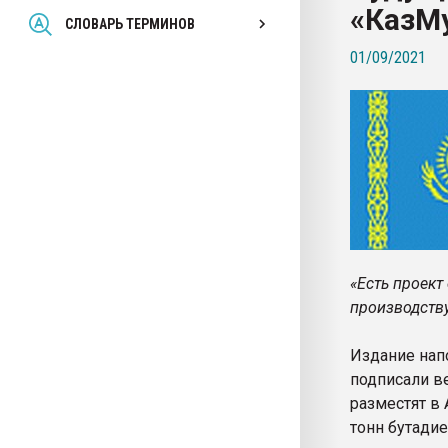
«КазМу
Всё, что касается выду
СЛОВАРЬ ТЕРМИНОВ
бутылок
01/09/2021
ПЕРЕЙТИ НА 
«Есть проект
производству
Издание нап
подписали ве
разместят в 
тонн бутадие