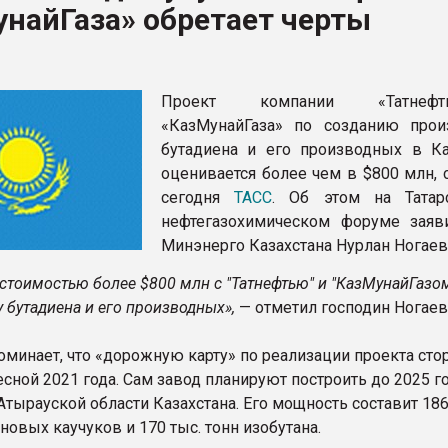
найГаза» обретает черты
ва ПЭТ
ФОРУМ
Проект компании «Татне
«КазМунайГаза» по созданию прои
бутадиена и его производных в Ка
оценивается более чем в $800 млн, 
сегодня
ТАCC
. Об этом на Татар
нефтегазохимическом форуме заяв
Минэнерго Казахстана Нурлан Ногаев
 стоимостью более $800 млн с "Татнефтью" и "КазМунайГазо
 бутадиена и его производных»,
— отметил господин Ногаев
оминает, что «дорожную карту» по реализации проекта ст
сной 2021 года. Сам завод планируют построить до 2025 го
Атырауской области Казахстана. Его мощность составит 186
новых каучуков и 170 тыс. тонн изобутана.