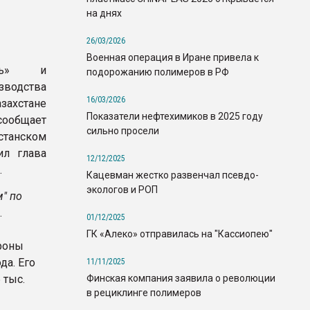
на днях
26/03/2026
Военная операция в Иране привела к
фть» и
подорожанию полимеров в РФ
зводства
16/03/2026
захстане
Показатели нефтехимиков в 2025 году
сообщает
сильно просели
станском
ил глава
12/12/2025
.
Кацевман жестко развенчал псевдо-
экологов и РОП
м" по
.
01/12/2025
ГК «Алеко» отправилась на "Кассиопею"
ороны
да. Его
11/11/2025
Финская компания заявила о революции
 тыс.
в рециклинге полимеров