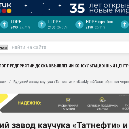
LDPE
LLDPE
HDPE injection
2490
27,71%
2150
26,05%
2190
25,11%
еса -
ината полного
"Ижевскому
ватить рынок
ЛОГ ПРЕДПРИЯТИЙ
ДОСКА ОБЪЯВЛЕНИЙ
КОНСУЛЬТАЦИОННЫЙ ЦЕНТР
ериала
машины:
ости
Будущий завод каучука «Татнефти» и «КазМунайГаза» обретает черт
, с.-в.
ция выходит на
отке
ь" довольна
й завод каучука «Татнефти» и
ьном рынке