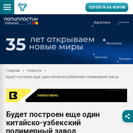
ПЕРЕЙТИ НА ФОРУМ
11.09.2020 Нанотрубки
универсальны, что рос
умельцы изготовили м
колонок полностью из 
Продажа готового бизн
производство SPC лам
цикла
Главная
Новости
Будет построен еще один китайско-узбекский полимерный завод
29.07.2026 ФРП помог 
заводу пластмасс" зах
ППЭ
Помощь в подборе мат
Вакуум-формовочные 
Будет построен еще один
ближайшее подмосковье
Подмосковье, Москва
китайско-узбекский
28.07.2026 Автоматиза
полимерный завод
первый план в перераб