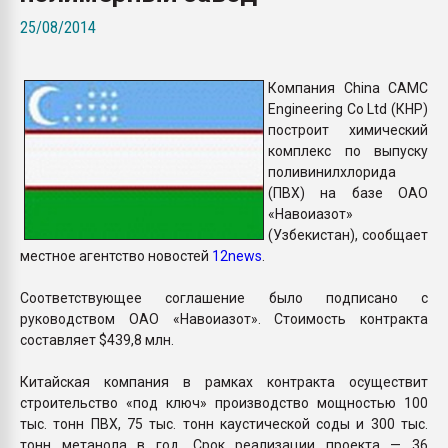
пластмасс
25/08/2014
28.07.2026 "Техноникол
ситуацией на строител
Компания China CAMC
Engineering Co Ltd (КНР)
ПЕРЕЙТИ НА 
построит химический
комплекс по выпуску
поливинилхлорида
(ПВХ) на базе ОАО
«Навоиазот»
(Узбекистан), сообщает
местное агентство новостей
12news
.
Соответствующее соглашение было подписано с
руководством ОАО «Навоиазот». Стоимость контракта
составляет $439,8 млн.
Китайская компания в рамках контракта осуществит
строительство «под ключ» производство мощностью 100
тыс. тонн ПВХ, 75 тыс. тонн каустической соды и 300 тыс.
тонн метанола в год. Срок реализации проекта — 36