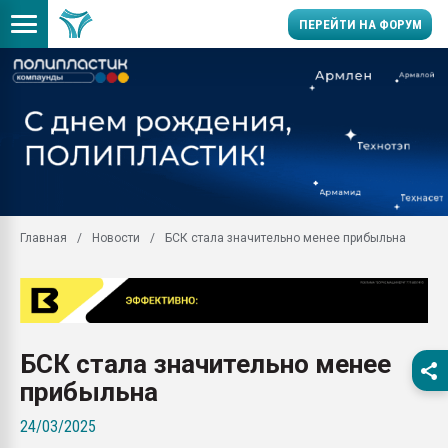
ПЕРЕЙТИ НА ФОРУМ
Продажа готового бизн
производство SPC лам
цикла
29.07.2026 ФРП помог 
заводу пластмасс" зах
ППЭ
Главная
Новости
БСК стала значительно менее прибыльна
Помощь в подборе мат
Вакуум-формовочные 
ближайшее подмосковье
Подмосковье, Москва
28.07.2026 Автоматиза
БСК стала значительно менее
первый план в перераб
пластмасс
прибыльна
28.07.2026 "Техноникол
24/03/2025
ситуацией на строител