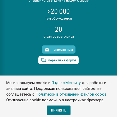
специалистов в день на нашем форуме
>20 000
тем обсуждается
20
стран со всего мира
написать нам
перейти на форум
Мы используем cookie и
Яндекс.Метрику
для работы и
ПластЭксперт © 2006. Все права защищены
анализа сайта. Продолжая пользоваться сайтом, вы
Разрешается копирование материалов сайта с обязательной
ссылкой на www.e-plastic.ru
соглашаетесь с
Политикой в отношении файлов cookie
.
Отключение cookie возможно в настройках браузера.
Разработка сайта
ПРИНЯТЬ