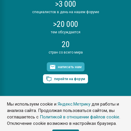
>3 000
специалистов в день на нашем форуме
>20 000
тем обсуждается
20
стран со всего мира
написать нам
перейти на форум
Мы используем cookie и
Яндекс.Метрику
для работы и
ПластЭксперт © 2006. Все права защищены
анализа сайта. Продолжая пользоваться сайтом, вы
Разрешается копирование материалов сайта с обязательной
ссылкой на www.e-plastic.ru
соглашаетесь с
Политикой в отношении файлов cookie
.
Отключение cookie возможно в настройках браузера.
Разработка сайта