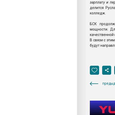
зарплату и пе
делится Русл
колледж.
БСК продолж
мощности. Д
качественной
В связи с эти
будут направ
предыд