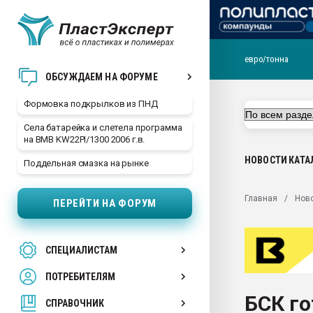
евро/тонна
Продажа готового бизн
ОБСУЖДАЕМ НА ФОРУМЕ
производство SPC лам
цикла
Формовка подкрылков из ПНД
29.07.2026 ФРП помог 
Села батарейка и слетела программа
заводу пластмасс" зах
на BMB KW22PI/1300 2006 г.в.
ППЭ
НОВОСТИ
КАТА
Поддельная смазка на рынке
Помощь в подборе мат
Вакуум-формовочные 
Главная
Нов
ПЕРЕЙТИ НА ФОРУМ
ближайшее подмосковье
Подмосковье, Москва
28.07.2026 Автоматиза
СПЕЦИАЛИСТАМ
первый план в перераб
пластмасс
ПОТРЕБИТЕЛЯМ
28.07.2026 "Техноникол
БСК г
ситуацией на строител
СПРАВОЧНИК