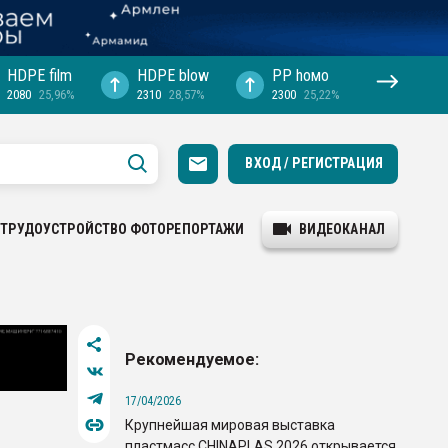
HDPE film
HDPE blow
PP hомо
2080
25,96%
2310
28,57%
2300
25,22%
ВХОД / РЕГИСТРАЦИЯ
ТРУДОУСТРОЙСТВО
ФОТОРЕПОРТАЖИ
ВИДЕОКАНАЛ
Рекомендуемое:
17/04/2026
Крупнейшая мировая выставка
пластмасс CHINAPLAS 2026 открывается