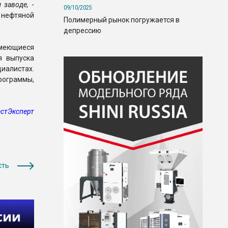
м заводе,
-
09/10/2025
 нефтяной
Полимерный рынок погружается в
депрессию
меющиеся
я выпуска
иалистах.
программы,
стЭксперт
сть