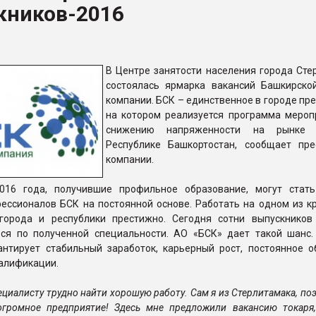
кников-2016
ва ПЭТ
ФОРУМ
В Центре занятости населения города Сте
состоялась ярмарка вакансий Башкирско
компании. БСК – единственное в городе пр
на котором реализуется программа мероп
снижению напряженности на рынке
Республике Башкортостан, сообщает пре
компании.
016 года, получившие профильное образование, могут стат
ессионалов БСК на постоянной основе. Работать на одном из к
города и республики престижно. Сегодня сотни выпускников
ься по полученной специальности. АО «БСК» дает такой шанс.
антирует стабильный заработок, карьерный рост, постоянное о
алификации.
ециалисту трудно найти хорошую работу. Сам я из Стерлитамака, по
огромное предприятие! Здесь мне предложили вакансию токаря