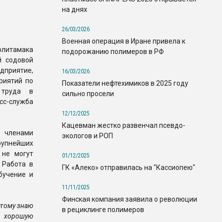
на днях
26/03/2026
Военная операция в Иране привела к
рлитамака
подорожанию полимеров в РФ
й содовой
едприятие,
16/03/2026
риятий по
Показатели нефтехимиков в 2025 году
 труда в
сильно просели
сс-служба
12/12/2025
Кацевман жестко развенчал псевдо-
ь членами
экологов и РОП
рупнейших
 не могут
01/12/2025
 Работа в
ГК «Алеко» отправилась на "Кассиопею"
бучение и
11/11/2025
Финская компания заявила о революции
этому знаю
в рециклинге полимеров
, хорошую