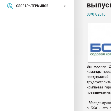
выпус
Всё, что касается выду
СЛОВАРЬ ТЕРМИНОВ
бутылок
08/07/2016
ПЕРЕЙТИ НА 
Выпускники 2
команды проф
предприятий 
трудоустроит
компании гар
повышение кв
- Молодому сп
о БСК - это 