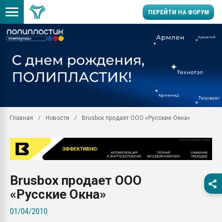
ПЕРЕЙТИ НА ФОРУМ
Продажа готового бизн
производство SPC лам
цикла
29.07.2026 ФРП помог 
заводу пластмасс" зах
ППЭ
Главная
Новости
Brusbox продает ООО «Русские Окна»
Помощь в подборе мат
Вакуум-формовочные 
ближайшее подмосковье
Подмосковье, Москва
28.07.2026 Автоматиза
Brusbox продает ООО
первый план в перераб
пластмасс
«Русские Окна»
28.07.2026 "Техноникол
01/04/2010
ситуацией на строител