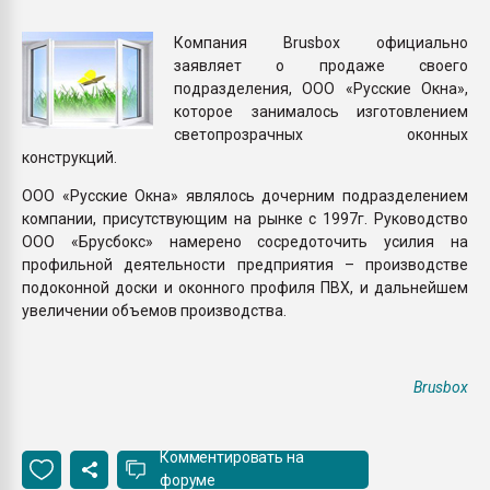
Всё, что касается выду
бутылок
Компания Brusbox официально
заявляет о продаже своего
подразделения, ООО «Русские Окна»,
ПЕРЕЙТИ НА 
которое занималось изготовлением
светопрозрачных оконных
конструкций.
ООО «Русские Окна» являлось дочерним подразделением
компании, присутствующим на рынке с 1997г. Руководство
ООО «Брусбокс» намерено сосредоточить усилия на
профильной деятельности предприятия – производстве
подоконной доски и оконного профиля ПВХ, и дальнейшем
увеличении объемов производства.
Brusbox
Комментировать на
форуме