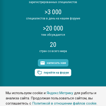
зарегистрированных специалистов
>3 000
специалистов в день на нашем форуме
>20 000
тем обсуждается
20
стран со всего мира
написать нам
перейти на форум
Мы используем cookie и
Яндекс.Метрику
для работы и
ПластЭксперт © 2006. Все права защищены
анализа сайта. Продолжая пользоваться сайтом, вы
Разрешается копирование материалов сайта с обязательной
ссылкой на www.e-plastic.ru
соглашаетесь с
Политикой в отношении файлов cookie
.