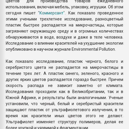
цветов для производства товаров ежедневного
использования, включая мебель, упаковку, игрушки. Об этом
сегодня пишет
"Коммерсант".
Как показало проведенное
этими учеными трехлетнее исследование, разноцветный
пластик быстрее распадается на микрочастицы, которые
загрязняют окружающую среду и в огромных количествах
обнаруживаются в воде, воздухе и даже в теле человека.
Исследование о влиянии красителей на ухудшение экологии
опубликовано в научном журнале Environmental Pollution.
Как показало исследование, пластик черного, белого и
серебристого цвета не распадается на микрочастицы в
течение трех лет. А пластик синего, зеленого, красного и
других ярких цветов распадается гораздо быстрее. Причем
скорость распада не зависит заметно от климата.
Исследования проходили как в Великобритании, так и в
Южной Африке, и результаты были аналогичными. Ученые
установили, что черный, белый и серебристый красители
защищают пластик от ультрафиолетового излучения, в то
время как красители иных цветов этого не делают.
Ультрафиолет изменяет структуру полимеров, делая ее
более хрупкой и уязвимой к фрагментации.