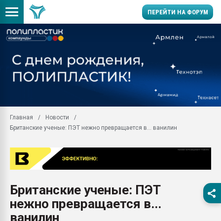
ПЕРЕЙТИ НА ФОРУМ
Продажа готового бизн
производство SPC лам
цикла
29.07.2026 ФРП помог 
заводу пластмасс" зах
ППЭ
Главная
Новости
Помощь в подборе мат
Британские ученые: ПЭТ нежно превращается в... ванилин
Вакуум-формовочные 
ближайшее подмосковье
Подмосковье, Москва
28.07.2026 Автоматиза
первый план в перераб
Британские ученые: ПЭТ
пластмасс
нежно превращается в...
28.07.2026 "Техноникол
ситуацией на строител
ванилин