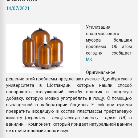
Всё, что касается выду
14/07/2021
бутылок
Утилизация
ПЕРЕЙТИ НА 
пластмассового
мусора – большая
проблема. Об этом
сегодня сообщает
МК
.
Оригинальное
решение этой проблемы предлагают ученые Эдинбургского
университета в Шотландии, которые нашли способ
превращать отслуживший службу пластик в пищевую
добавку, которую можно употреблять в пищу. С помощью
выращенной в лаборатории бациллы E. coli они сумели
превратить входящую в состав пластмассы трефталевую
кислоту (
вероятно - терефталевую кислоту - прим. ПЭ
) в
ванилин – компонент, который придает натуральной ванили
ее отличительный запах и вкус.