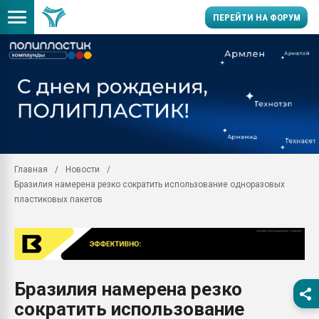
ПЕРЕЙТИ НА ФОРУМ
Помощь в подборе мат
Вакуум-формовочные 
ближайшее подмосковье
Подмосковье, Москва
28.07.2026 Автоматиза
первый план в перераб
Главная
Новости
пластмасс
Бразилия намерена резко сократить использование одноразовых
28.07.2026 "Техноникол
пластиковых пакетов
ситуацией на строител
Всё, что касается выду
бутылок
Материал поверхности 
вакуумного формовани
Бразилия намерена резко
сократить использование
Продам отходы Компо
поликарбоната и АБС-п