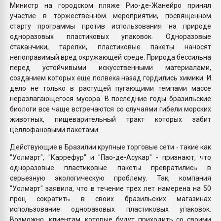
Министр на городском пляже Рио-де-Жанейро принял
участие в торжественном мероприятии, посвященном
старту программы против использования на природе
одноразовых пластиковых упаковок. Одноразовые
стаканчики, тарелки, пластиковые пакеты наносят
непоправимый вред окружающей среде. Природа бессильна
перед устойчивыми искусственными материалами,
созданием которых еще полвека назад гордились химики. И
дело не только в растущей пугающими темпами массе
неразлагающегося мусора. В последние годы бразильские
биологи все чаще встречаются со случаями гибели морских
животных, пищеварительный тракт которых забит
целлофановыми пакетами.
Действующие в Бразилии крупные торговые сети - такие как
"Уолмарт", "Каррефур" и "Пао-де-Асукар" - признают, что
одноразовые пластиковые пакеты превратились в
серьезную экологическую проблему. Так, компания
"Уолмарт" заявила, что в течение трех лет намерена на 50
проц сократить в своих бразильских магазинах
использование одноразовых пластиковых упаковок.
Возможно, клиентам, которые будут приходить со своими