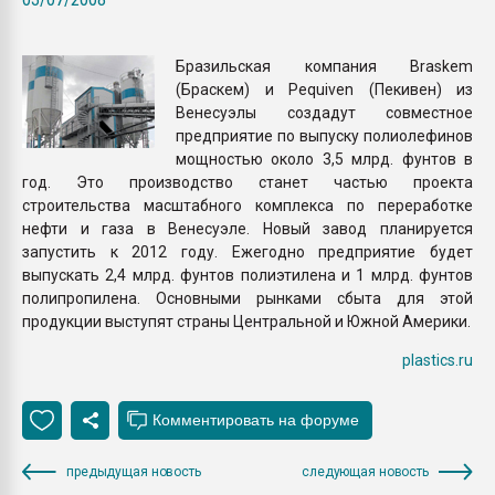
пластмасс
28.07.2026 "Техноникол
Бразильская компания Braskem
ситуацией на строител
(Браскем) и Pequiven (Пекивен) из
Венесуэлы создадут совместное
предприятие по выпуску полиолефинов
ПЕРЕЙТИ НА 
мощностью около 3,5 млрд. фунтов в
год. Это производство станет частью проекта
строительства масштабного комплекса по переработке
нефти и газа в Венесуэле. Новый завод планируется
запустить к 2012 году. Ежегодно предприятие будет
выпускать 2,4 млрд. фунтов полиэтилена и 1 млрд. фунтов
полипропилена. Основными рынками сбыта для этой
продукции выступят страны Центральной и Южной Америки.
plastics.ru
предыдущая новость
следующая новость