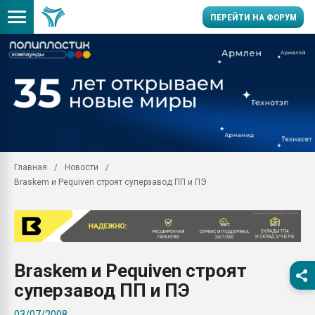
ПЕРЕЙТИ НА ФОРУМ
11.09.2020 Нанотрубки
универсальны, что рос
умельцы изготовили м
колонок полностью из 
Продажа готового бизн
производство SPC лам
цикла
Главная
Новости
Braskem и Pequiven строят суперзавод ПП и ПЭ
29.07.2026 ФРП помог 
заводу пластмасс" зах
ППЭ
Помощь в подборе мат
Вакуум-формовочные 
Braskem и Pequiven строят
ближайшее подмосковье
Подмосковье, Москва
суперзавод ПП и ПЭ
28.07.2026 Автоматиза
03/07/2008
первый план в перераб