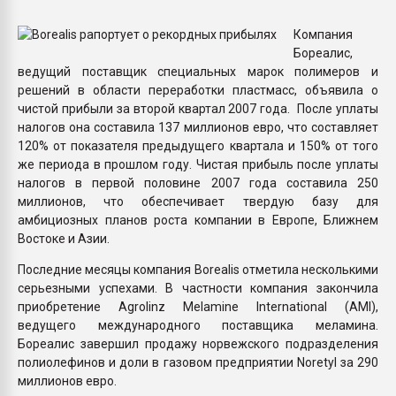
Armaloy PC/ABS-1IM че
Компания
Бореалис,
ПЕРЕЙТИ НА 
ведущий поставщик специальных марок полимеров и
решений в области переработки пластмасс, объявила о
чистой прибыли за второй квартал 2007 года. После уплаты
налогов она составила 137 миллионов евро, что составляет
120% от показателя предыдущего квартала и 150% от того
же периода в прошлом году. Чистая прибыль после уплаты
налогов в первой половине 2007 года составила 250
миллионов, что обеспечивает твердую базу для
амбициозных планов роста компании в Европе, Ближнем
Востоке и Азии.
Последние месяцы компания Borealis отметила несколькими
серьезными успехами. В частности компания закончила
приобретение Agrolinz Melamine International (AMI),
ведущего международного поставщика меламина.
Бореалис завершил продажу норвежского подразделения
полиолефинов и доли в газовом предприятии Noretyl за 290
миллионов евро.