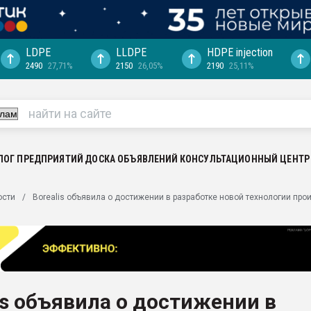
LDPE
LLDPE
HDPE injection
2490
27,71%
2150
26,05%
2190
25,11%
еса -
ината полного
"Ижевскому
ватить рынок
ЛОГ ПРЕДПРИЯТИЙ
ДОСКА ОБЪЯВЛЕНИЙ
КОНСУЛЬТАЦИОННЫЙ ЦЕНТР
ериала
машины:
ости
Borealis объявила о достижении в разработке новой технологии пр
, с.-в.
ция выходит на
отке
ь" довольна
is объявила о достижении в
ьном рынке