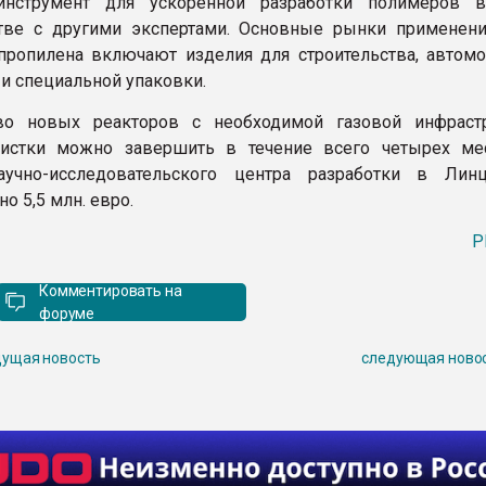
нструмент для ускоренной разработки полимеров в
стве с другими экспертами. Основные рынки применен
пропилена включают изделия для строительства, автом
и специальной упаковки.
тво новых реакторов с необходимой газовой инфрастр
чистки можно завершить в течение всего четырех ме
аучно-исследовательского центра разработки в Ли
о 5,5 млн. евро.
P
Комментировать на
форуме
ущая новость
следующая ново