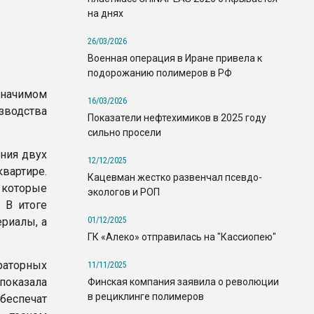
на днях
26/03/2026
Военная операция в Иране привела к
подорожанию полимеров в РФ
начимом
16/03/2026
зводства
Показатели нефтехимиков в 2025 году
сильно просели
ния двух
12/12/2025
вартире.
Кацевман жестко развенчал псевдо-
 которые
экологов и РОП
 В итоге
01/12/2025
риалы, а
ГК «Алеко» отправилась на "Кассиопею"
раторных
11/11/2025
показала
Финская компания заявила о революции
в рециклинге полимеров
беспечат