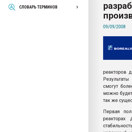
разраб
Всё, что касается выду
СЛОВАРЬ ТЕРМИНОВ
бутылок
произ
09/09/2008
ПЕРЕЙТИ НА 
реакторов д
Результаты
смогут боле
можно будет
так же суще
Первая пол
реакторах 
стабильност