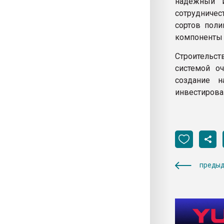
надежный и
сотрудниче
сортов поли
компоненты 
Строительс
системой о
создание н
инвестирован
предыд