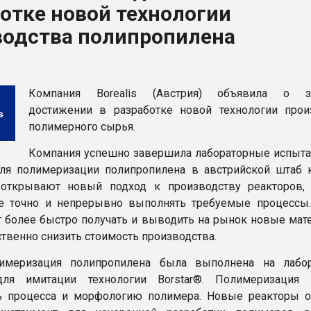
отке новой технологии
ва ПЭТ
водства полипропилена
ФОРУМ
Компания Borealis (Австрия) объявила о з
достижении в разработке новой технологии прои
полимерного сырья.
Компания успешно завершила лабораторные испыта
ля полимеризации полипропилена в австрийской штаб к
 открывают новый подход к производству реакторов,
е точно и непрерывно выполнять требуемые процессы.
 более быстро получать и выводить на рынок новые мате
ственно снизить стоимость производства.
имеризация полипропилена была выполнена на лабо
для имитации технологии Borstar®. Полимеризация 
ь процесса и морфологию полимера. Новые реакторы о