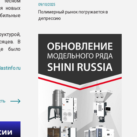
 тесном
09/10/2025
ия новых
Полимерный рынок погружается в
обильные
депрессию
уктурой,
сяцев. В
нце было
lastinfo.ru
сть