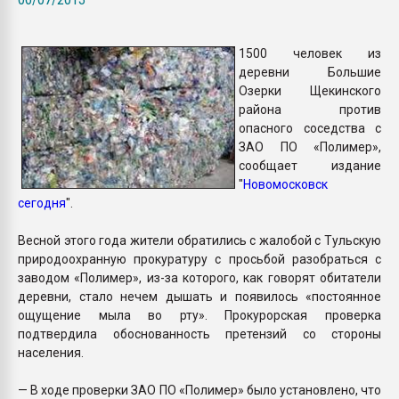
Всё, что касается выду
бутылок
1500 человек из
деревни Большие
ПЕРЕЙТИ НА 
Озерки Щекинского
района против
опасного соседства с
ЗАО ПО «Полимер»,
сообщает издание
"
Новомосковск
сегодня
".
Весной этого года жители обратились с жалобой с Тульскую
природоохранную прокуратуру с просьбой разобраться с
заводом «Полимер», из-за которого, как говорят обитатели
деревни, стало нечем дышать и появилось «постоянное
ощущение мыла во рту». Прокурорская проверка
подтвердила обоснованность претензий со стороны
населения.
— В ходе проверки ЗАО ПО «Полимер» было установлено, что