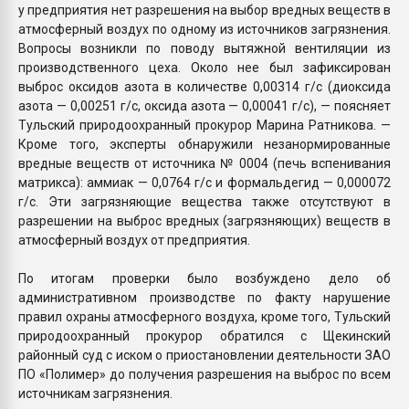
у предприятия нет разрешения на выбор вредных веществ в
атмосферный воздух по одному из источников загрязнения.
Вопросы возникли по поводу вытяжной вентиляции из
производственного цеха. Около нее был зафиксирован
выброс оксидов азота в количестве 0,00314 г/с (диоксида
азота — 0,00251 г/с, оксида азота — 0,00041 г/с), — поясняет
Тульский природоохранный прокурор Марина Ратникова. —
Кроме того, эксперты обнаружили незанормированные
вредные веществ от источника № 0004 (печь вспенивания
матрикса): аммиак — 0,0764 г/с и формальдегид — 0,000072
г/с. Эти загрязняющие вещества также отсутствуют в
разрешении на выброс вредных (загрязняющих) веществ в
атмосферный воздух от предприятия.
По итогам проверки было возбуждено дело об
административном производстве по факту нарушение
правил охраны атмосферного воздуха, кроме того, Тульский
природоохранный прокурор обратился с Щекинский
районный суд с иском о приостановлении деятельности ЗАО
ПО «Полимер» до получения разрешения на выброс по всем
источникам загрязнения.