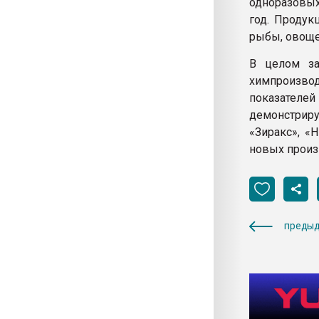
одноразовых
год. Продук
рыбы, овоще
В целом за
химпроизво
показателей
демонстрир
«Зиракс», «
новых произ
предыд