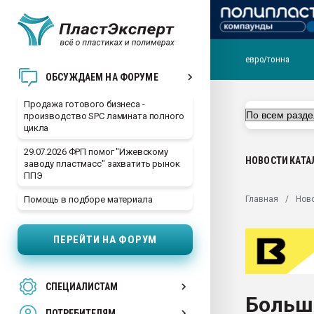
евро/тонна
28.07.2026 Автоматиза
ОБСУЖДАЕМ НА ФОРУМЕ
первый план в перераб
пластмасс
Продажа готового бизнеса -
производство SPC ламината полного
28.07.2026 "Техноникол
цикла
ситуацией на строител
29.07.2026 ФРП помог "Ижевскому
Всё, что касается выду
НОВОСТИ
КАТА
заводу пластмасс" захватить рынок
бутылок
ППЭ
Материал поверхности 
Главная
Нов
Помощь в подборе материала
вакуумного формовани
Продам отходы Компо
ПЕРЕЙТИ НА ФОРУМ
поликарбоната и АБС-п
Armaloy PC/ABS-1IM че
26.07.2022 "Сибирский т
СПЕЦИАЛИСТАМ
намного дороже
Больш
ПОТРЕБИТЕЛЯМ
Профильная литератур