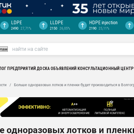
LDPE
LLDPE
HDPE injection
2490
27,71%
2150
26,05%
2190
25,11%
ция выходит на
отке
ь" довольна
ьном рынке
ва ПЭТ
ЛОГ ПРЕДПРИЯТИЙ
ДОСКА ОБЪЯВЛЕНИЙ
КОНСУЛЬТАЦИОННЫЙ ЦЕНТР
пуансона для
ости
Больше одноразовых лотков и пленки будет производиться в Волгог
я
зиция
ластика
рный цвет
итан" стал
е одноразовых лотков и пленк
а. Продажа,