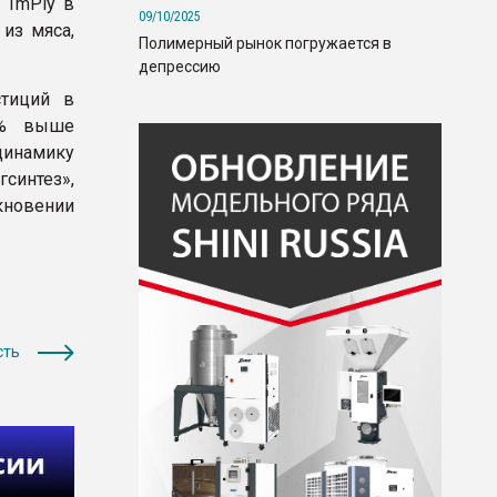
 TmPly в
09/10/2025
из мяса,
Полимерный рынок погружается в
депрессию
тиций в
2% выше
динамику
синтез»,
кновении
сть