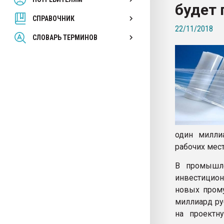
будет 
покупка, обмен
СПРАВОЧНИК
22/11/2018
ПЕРЕЙТИ НА 
СЛОВАРЬ ТЕРМИНОВ
один милли
рабочих мест
В промышле
инвестицио
новых прому
миллиард ру
на проектн