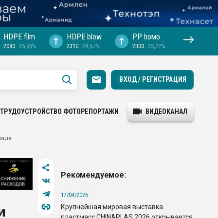
HDPE film
HDPE blow
PP hомо
2080
25,96%
2310
28,57%
2300
25,22%
ВХОД / РЕГИСТРАЦИЯ
ТРУДОУСТРОЙСТВО
ФОТОРЕПОРТАЖИ
ВИДЕОКАНАЛ
раде
Рекомендуемое:
17/04/2026
Крупнейшая мировая выставка
и
пластмасс CHINAPLAS 2026 открывается