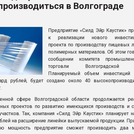
производиться в Волгограде
ФОРУМ
Предприятие «Силд Эйр Каустик» пр
к реализации нового инвестиц
проекта по производству пищевых л
полимерных материалов. Об этом гов
сообщении комитета промышлен
торговли Волгоградской об
Планируемый объем инвестиций 
ард рублей, будет создано около 40 высокопроизвод
.
нной сфере Волгоградской области продолжается ре
нных проектов по развитию имеющихся производств и 
частков. Так, компания «Силд Эйр Каустик» планирует н
блей на расширение линейки выпускаемой продукции. Пр
ую мощность предприятие сможет производить два 