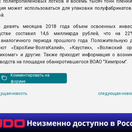
 полипропиленовых лотков и восемь тысяч тонн пленки
ция может использоваться для упаковки полуфабрикатов 
й.
 девять месяцев 2018 года объем освоенных инвес
дстве составил 14,6 миллиарда рублей, что на 2
 аналогичного периода прошлого года. Положительную 
уют «ЕвроХим-ВолгаКалий», «Каустик», «Волжский орг
Никомаг» и другие. Также приходит информация о возни
водств на площадке обанкротившегося ВОАО "Химпром".
Комментировать на
форуме
ущая новость
следующая ново