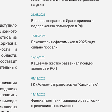
на днях
26/03/2026
Военная операция в Иране привела к
иступило
подорожанию полимеров в РФ
ионного
16/03/2026
отков из
Показатели нефтехимиков в 2025 году
орится в
сильно просели
ности и
ласти.
12/12/2025
составит
Кацевман жестко развенчал псевдо-
ительных
экологов и РОП
01/12/2025
ализация
ГК «Алеко» отправилась на "Кассиопею"
созданию
аправить
11/11/2025
Финская компания заявила о революции
и выходе
в рециклинге полимеров
миллиона