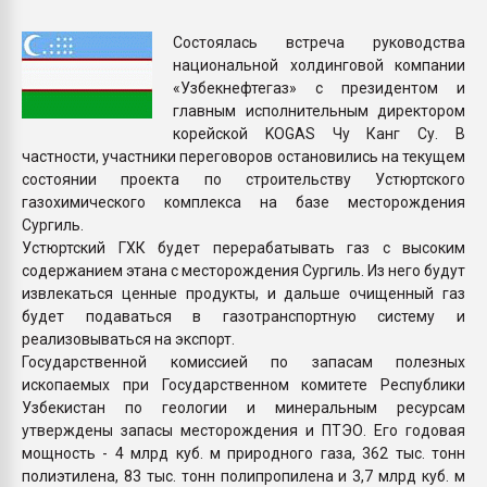
Armaloy PC/ABS-1IM че
Состоялась встреча руководства
национальной холдинговой компании
ПЕРЕЙТИ НА 
«Узбекнефтегаз» с президентом и
главным исполнительным директором
корейской KOGAS Чу Канг Су. В
частности, участники переговоров остановились на текущем
состоянии проекта по строительству Устюртского
газохимического комплекса на базе месторождения
Сургиль.
Устюртский ГХК будет перерабатывать газ с высоким
содержанием этана с месторождения Сургиль. Из него будут
извлекаться ценные продукты, и дальше очищенный газ
будет подаваться в газотранспортную систему и
реализовываться на экспорт.
Государственной комиссией по запасам полезных
ископаемых при Государственном комитете Республики
Узбекистан по геологии и минеральным ресурсам
утверждены запасы месторождения и ПТЭО. Его годовая
мощность - 4 млрд куб. м природного газа, 362 тыс. тонн
полиэтилена, 83 тыс. тонн полипропилена и 3,7 млрд куб. м