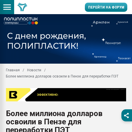
ПЕРЕЙТИ НА ФОРУМ
Продажа готового бизн
производство SPC лам
цикла
29.07.2026 ФРП помог 
заводу пластмасс" зах
ППЭ
Главная
Новости
Помощь в подборе мат
Более миллиона долларов освоили в Пензе для переработки ПЭТ
Вакуум-формовочные 
ближайшее подмосковье
Подмосковье, Москва
28.07.2026 Автоматиза
первый план в перераб
Более миллиона долларов
пластмасс
освоили в Пензе для
28.07.2026 "Техноникол
ситуацией на строител
переработки ПЭТ