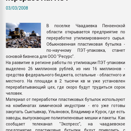
Всё, что касается выду
03/03/2008
бутылок
В поселке Чаадаевка Пензенской
ПЕРЕЙТИ НА 
области открывается предприятие по
переработке утилизированного сырья.
Обыкновенная пластиковая бутылка -
по-научному ПЭТ-упаковка, станет
основой бизнеса для ООО "Ресурс".
На развитие в регионе работы по утилизации ПЭТ-упаковки
выделено 26 миллионов рублей, из них 16 миллионов -
средства федерального бюджета, остальные - областного и
местного. На площади в 2 тысячи кв м уже установлен
перерабатывающий цех, где скоро будут трудиться сорок
человек.
Материал от переработки пластиковых бутылок используют
на комбинатах химической индустрии - его уже готовы
закупать Сыктывкар, Ульяновск, Владимир и Курск, где есть
заводы, выпускающие полиэтиленовые мешки и пакеты. Как
сообщает телеканал "Экспресс", на чаадаевское
предприятие пластиковые бутылки будут привозить с