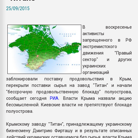
Armaloy PC/ABS-1IM че
25/09/2015
ПЕРЕЙТИ НА 
В воскресенье
активисты
запрещенного в РФ
экстремистского
движения "Правый
сектор" и других
украинских
организаций
заблокировали поставку продовольствия в Крым,
перекрыли поставки сырья на завод "Титан" и начали
"бессрочную продовольственную блокаду" полуострова,
сообщает сегодня
РИА
. Власти Крыма назвали акцию
бессмысленной. Киевские власти не препятствуют блокаде
полуострова.
Крымскому заводу "Титан", принадлежащему украинскому
бизнесмену Дмитрию Фирташу и в результате описанных
действий украинских оставшемуся без сырья, власти Крыма