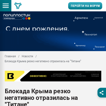
ПЕРЕЙТИ НА ФОРУМ
Помощь в подборе мат
Вакуум-формовочные 
ближайшее подмосковье
Подмосковье, Москва
28.07.2026 Автоматиза
первый план в перераб
Главная
Новости
пластмасс
Блокада Крыма резко негативно отразилась на "Титане"
28.07.2026 "Техноникол
ситуацией на строител
Всё, что касается выду
бутылок
Блокада Крыма резко
Материал поверхности 
вакуумного формовани
негативно отразилась на
Продам отходы Компо
"Титане"
поликарбоната и АБС-п