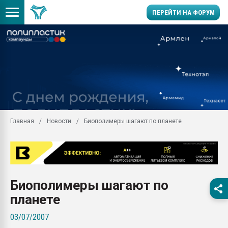
ПЕРЕЙТИ НА ФОРУМ
Продажа готового бизн
производство SPC лам
цикла
29.07.2026 ФРП помог 
заводу пластмасс" зах
ППЭ
Главная
Новости
Биополимеры шагают по планете
Помощь в подборе мат
Вакуум-формовочные 
ближайшее подмосковье
Подмосковье, Москва
28.07.2026 Автоматиза
Биополимеры шагают по
первый план в перераб
пластмасс
планете
28.07.2026 "Техноникол
03/07/2007
ситуацией на строител