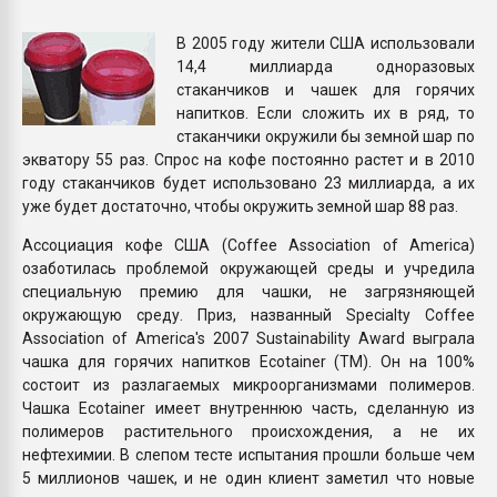
Всё, что касается выду
бутылок
В 2005 году жители США использовали
14,4 миллиарда одноразовых
стаканчиков и чашек для горячих
ПЕРЕЙТИ НА 
напитков. Если сложить их в ряд, то
стаканчики окружили бы земной шар по
экватору 55 раз. Спрос на кофе постоянно растет и в 2010
году стаканчиков будет использовано 23 миллиарда, а их
уже будет достаточно, чтобы окружить земной шар 88 раз.
Ассоциация кофе США (Coffee Association of America)
озаботилась проблемой окружающей среды и учредила
специальную премию для чашки, не загрязняющей
окружающую среду. Приз, названный Specialty Coffee
Association of America's 2007 Sustainability Award выграла
чашка для горячих напитков Ecotainer (ТМ). Он на 100%
состоит из разлагаемых микроорганизмами полимеров.
Чашка Ecotainer имеет внутреннюю часть, сделанную из
полимеров растительного происхождения, а не их
нефтехимии. В слепом тесте испытания прошли больше чем
5 миллионов чашек, и не один клиент заметил что новые