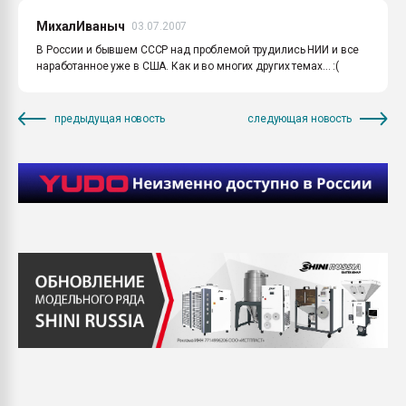
МихалИваныч
03.07.2007
В России и бывшем СССР над проблемой трудились НИИ и все
наработанное уже в США. Как и во многих других темах... :(
предыдущая новость
следующая новость