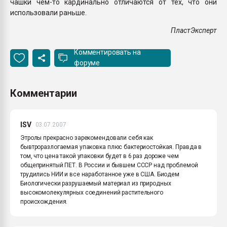
чашки чем-то кардинально отличаются от тех, что они
использовали раньше.
ПластЭксперт
Комментировать на
форуме
Комментарии
ISV
03.07.2007
Этролы прекрасно зарекомендовали себя как
бывтроразлогаемая упаковка плюс бактериостойкая. Правда в
том, что цена такой упаковки будет в 6 раз дороже чем
общепринятый ПЕТ. В России и бывшем СССР над проблемой
трудились НИИ и все наработанное уже в США. Биодем
Биологически разрушаемый материал из природных
высокомолекулярных соединений растительного
происхождения.