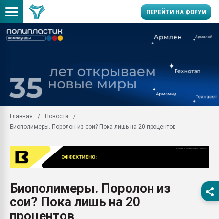
ПЕРЕЙТИ НА ФОРУМ
28.07.2026 Автоматиза
первый план в перераб
пластмасс
28.07.2026 "Техноникол
ситуацией на строител
Всё, что касается выду
Главная
Новости
бутылок
Биополимеры. Поролон из сои? Пока лишь на 20 процентов
Материал поверхности 
вакуумного формовани
Продам отходы Компо
поликарбоната и АБС-п
Armaloy PC/ABS-1IM че
Биополимеры. Поролон из
26.07.2022 "Сибирский т
сои? Пока лишь на 20
намного дороже
процентов
Профильная литератур