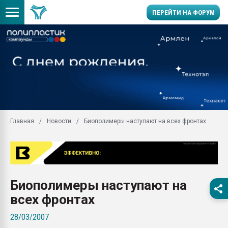
ПЕРЕЙТИ НА ФОРУМ
Продажа готового бизн
производство SPC лам
цикла
29.07.2026 ФРП помог 
заводу пластмасс" зах
ППЭ
Главная
Новости
Биополимеры наступают на всех фронтах
Помощь в подборе мат
Вакуум-формовочные 
ближайшее подмосковье
Подмосковье, Москва
28.07.2026 Автоматиза
Биополимеры наступают на
первый план в перераб
пластмасс
всех фронтах
28.07.2026 "Техноникол
28/03/2007
ситуацией на строител