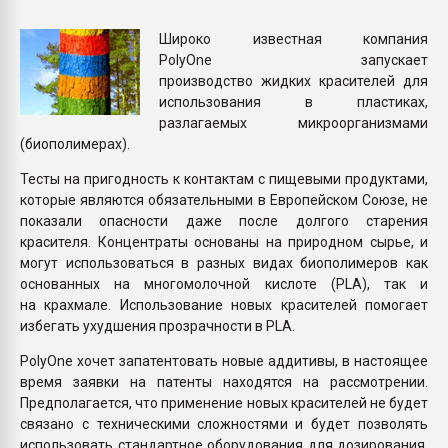
Всё, что касается выду
бутылок
Широко известная компания
PolyOne запускает
производство жидких красителей для
ПЕРЕЙТИ НА 
использования в пластиках,
разлагаемых микроорганизмами
(биополимерах).
Тесты на пригодность к контактам с пищевыми продуктами,
которые являются обязательными в Европейском Союзе, не
показали опасности даже после долгого старения
красителя. Концентраты основаны на природном сырье, и
могут использоваться в разных видах биополимеров как
основанных на многомолочной кислоте (PLA), так и
на крахмале. Использование новых красителей помогает
избегать ухудшения прозрачности в PLA.
PolyOne хочет запатентовать новые аддитивы, в настоящее
время заявки на патенты находятся на рассмотрении.
Предполагается, что применение новых красителей не будет
связано с техническими сложностями и будет позволять
использовать стандартное оборудования для дозирования.