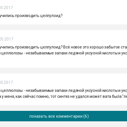
05.2017
учились производить целлулоид?
05.2017
учились производить целлулоид? Всё новое это хорошо забытое ст
 целлюлозы - незабываемые запахи ледяной уксусной кислоты и ук
05.2017
 целлюлозы - незабываемые запахи ледяной уксусной кислоты и ук
 у меня, как сейчас помню, тот синтез не удался может вата была "л
показать все комментарии (6)