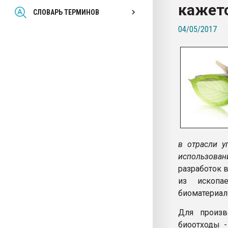
кажет
Всё, что касается выду
СЛОВАРЬ ТЕРМИНОВ
бутылок
04/05/2017
ПЕРЕЙТИ НА 
в отрасли у
использован
разработок 
из ископа
биоматериал
Для произво
биоотходы -