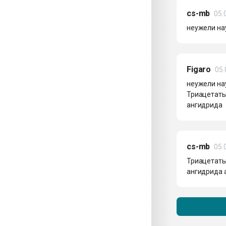
cs-mb
05.
неужели на
Figaro
05.
неужели на
Триацетаты
ангидрида
cs-mb
05.
Триацетаты
ангидрида а