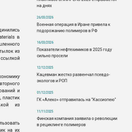
на днях
26/03/2026
Военная операция в Иране привела к
единились
подорожанию полимеров в РФ
terials в
16/03/2026
шленного
Показатели нефтехимиков в 2025 году
тылок из
сильно просели
сылкой
12/12/2025
Кацевман жестко развенчал псевдо-
экономику
экологов и РОП
вторного
ований и
01/12/2025
, пластик
ГК «Алеко» отправилась на "Кассиопею"
вкой из
11/11/2025
Финская компания заявила о революции
льзовать
в рециклинге полимеров
ик на их