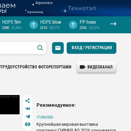
HDPE film
HDPE blow
PP hомо
2080
25,96%
2310
28,57%
2300
25,22%
ВХОД / РЕГИСТРАЦИЯ
ТРУДОУСТРОЙСТВО
ФОТОРЕПОРТАЖИ
ВИДЕОКАНАЛ
Рекомендуемое:
17/04/2026
Крупнейшая мировая выставка
пластмасс CHINAPLAS 2026 открывается