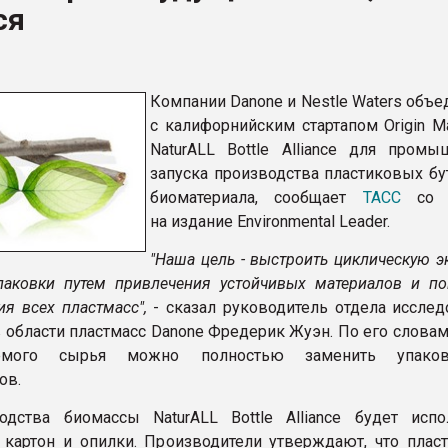
ся
ва ПЭТ
ФОРУМ
Компании Danone и Nestlе Waters объ
с калифорнийским стартапом Origin Ma
NaturALL Bottle Alliance для промы
запуска производства пластиковых бу
биоматериала, сообщает
ТАСС
со с
на издание Environmental Leader.
"Наша цель - выстроить циклическую 
паковки путем привлечения устойчивых материалов и по
ия всех пластмасс",
- сказал руководитель отдела исслед
в области пластмасс Danone Фредерик Жуэн. По его словам
емого сырья можно полностью заменить упако
ов.
дства биомассы NaturALL Bottle Alliance будет испо
 картон и опилки. Производители утверждают, что пласт