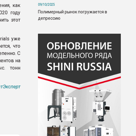
09/10/2025
ния, как
Полимерный рынок погружается в
020 году
депрессию
ить этот
rials уже
тся, что
пенно. С
нентов на
с. тонн
тЭксперт