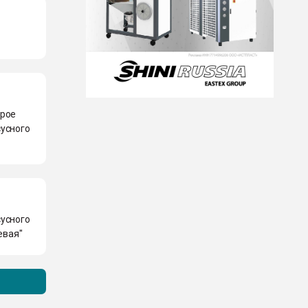
арое
сусного
сусного
евая"