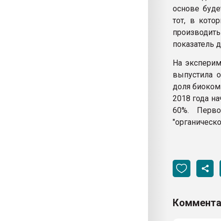
основе буде
тот, в кото
производить
показатель д
На эксперим
выпустила о
доля биоком
2018 года н
60%. Перв
"органическо
Коммента