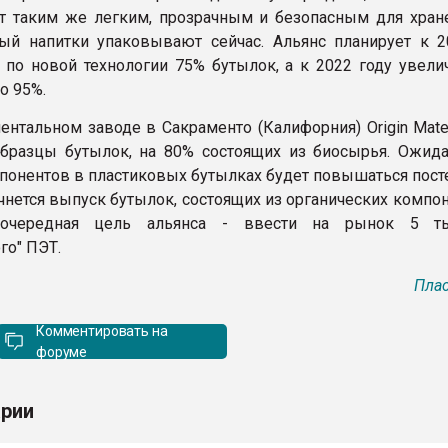
т таким же легким, прозрачным и безопасным для хране
рый напитки упаковывают сейчас. Альянс планирует к 2
 по новой технологии 75% бутылок, а к 2022 году увелич
о 95%.
ентальном заводе в Сакраменто (Калифорния) Origin Mate
бразцы бутылок, на 80% состоящих из биосырья. Ожидае
понентов в пластиковых бутылках будет повышаться посте
ачнется выпуск бутылок, состоящих из органических компо
оочередная цель альянса - ввести на рынок 5 ты
го" ПЭТ.
Плас
Комментировать на
форуме
рии