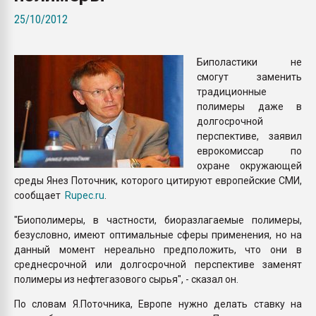
Всё, что касается выду
25/10/2012
бутылок
Биполастики не
ПЕРЕЙТИ НА 
смогут заменить
традиционные
полимеры даже в
долгосрочной
перспективе, заявил
еврокомиссар по
охране окружающей
среды Янез Поточник, которого цитируют европейские СМИ,
сообщает
Rupec.ru
.
"Биополимеры, в частности, биоразлагаемые полимеры,
безусловно, имеют оптимальные сферы применения, но на
данный момент нереально предположить, что они в
среднесрочной или долгосрочной перспективе заменят
полимеры из нефтегазового сырья", - сказал он.
По словам Я.Поточника, Европе нужно делать ставку на