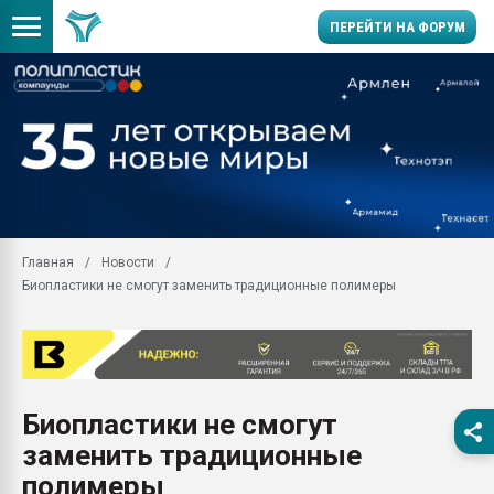
ПЕРЕЙТИ НА ФОРУМ
Продажа готового бизн
производство SPC лам
цикла
29.07.2026 ФРП помог 
заводу пластмасс" зах
ППЭ
Главная
Новости
Помощь в подборе мат
Биопластики не смогут заменить традиционные полимеры
Вакуум-формовочные 
ближайшее подмосковье
Подмосковье, Москва
28.07.2026 Автоматиза
первый план в перераб
Биопластики не смогут
пластмасс
заменить традиционные
28.07.2026 "Техноникол
ситуацией на строител
полимеры