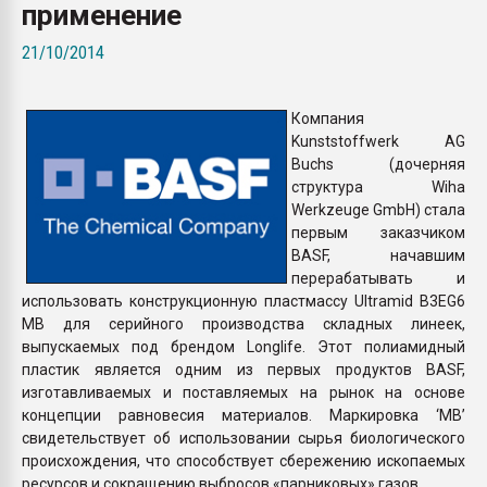
применение
Всё, что касается выду
бутылок
21/10/2014
ПЕРЕЙТИ НА 
Компания
Kunststoffwerk AG
Buchs (дочерняя
структура Wiha
Werkzeuge GmbH) стала
первым заказчиком
BASF, начавшим
перерабатывать и
использовать конструкционную пластмассу Ultramid B3EG6
MB для серийного производства складных линеек,
выпускаемых под брендом Longlife. Этот полиамидный
пластик является одним из первых продуктов BASF,
изготавливаемых и поставляемых на рынок на основе
концепции равновесия материалов. Маркировка ‘MB’
свидетельствует об использовании сырья биологического
происхождения, что способствует сбережению ископаемых
ресурсов и сокращению выбросов «парниковых» газов.