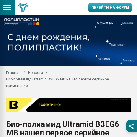
ПЕРЕЙТИ НА ФОРУМ
Продажа готового бизн
производство SPC лам
цикла
29.07.2026 ФРП помог 
заводу пластмасс" зах
ППЭ
Главная
Новости
Помощь в подборе мат
Био-полиамид Ultramid B3EG6 MB нашел первое серийное
Вакуум-формовочные 
применение
ближайшее подмосковье
Подмосковье, Москва
28.07.2026 Автоматиза
первый план в перераб
пластмасс
Био-полиамид Ultramid B3EG6
28.07.2026 "Техноникол
MB нашел первое серийное
ситуацией на строител