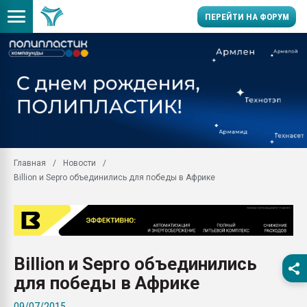
ПЕРЕЙТИ НА ФОРУМ
Помощь в подборе мат
Вакуум-формовочные 
ближайшее подмосковье
Подмосковье, Москва
28.07.2026 Автоматиза
первый план в перераб
Главная
Новости
пластмасс
Billion и Sepro объединились для победы в Африке
28.07.2026 "Техноникол
ситуацией на строител
Всё, что касается выду
бутылок
Billion и Sepro объединились
Материал поверхности 
вакуумного формовани
для победы в Африке
Продам отходы Компо
09/07/2015
поликарбоната и АБС-п