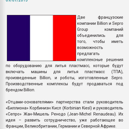
Armaloy PC/ABS-1IM че
Две французские
ПЕРЕЙТИ НА 
компании Billion и Sepro
Group компаний
объединились для
того, чтобы иметь
возможность
предлагать
комплексные решения
по оборудованию для литья пластмасс, которые будут
включать машины для литья пластмасс (ТПА),
произведенные Billion, и роботы, изготовленные Sepro.
Производственные комплексы будут продаваться под
брендом Billion.
«Отцами-основателями» партнерства стали руководитель
«Биллиона» Корбиниэн Кисл (Korbinian Kiesl) и руководитель
«Сепро» Жан-Мишель Ренодо (Jean-Michel Renaudeau). Их
идея – развить сотрудничество, уже работающее во
Франции, Великобритании, Германии и Северной Африке.