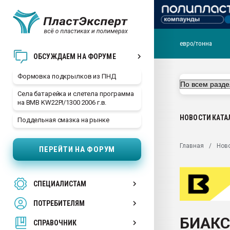
евро/тонна
Продажа готового бизн
ОБСУЖДАЕМ НА ФОРУМЕ
производство SPC лам
цикла
Формовка подкрылков из ПНД
29.07.2026 ФРП помог 
Села батарейка и слетела программа
заводу пластмасс" зах
на BMB KW22PI/1300 2006 г.в.
ППЭ
НОВОСТИ
КАТА
Поддельная смазка на рынке
Помощь в подборе мат
Вакуум-формовочные 
Главная
Нов
ПЕРЕЙТИ НА ФОРУМ
ближайшее подмосковье
Подмосковье, Москва
28.07.2026 Автоматиза
СПЕЦИАЛИСТАМ
первый план в перераб
пластмасс
ПОТРЕБИТЕЛЯМ
28.07.2026 "Техноникол
БИАКС
ситуацией на строител
СПРАВОЧНИК