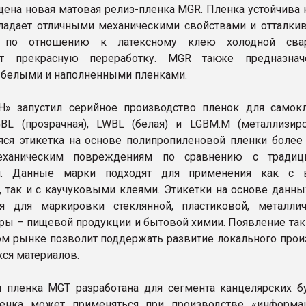
ена новая матовая релиз-пленка MGR. Пленка устойчива 
ладает отличными механическими свойствами и отталк
и по отношению к латексному клею холодной свар
ет прекрасную переработку. MGR также предназнач
 белыми и наполненными пленками.
» запустил серийное производство пленок для самок
GBL (прозрачная), LWBL (белая) и LGBM.M (металлизиро
ся этикетка на основе полипропиленовой пленки более 
еханическим повреждениям по сравнению с традиц
и. Данные марки подходят для применения как с 
 так и с каучуковыми клеями. Этикетки на основе данны
ся для маркировки стеклянной, пластиковой, металли
ары – пищевой продукции и бытовой химии. Появление так
ом рынке позволит поддержать развитие локального прои
ся материалов.
 пленка MGT разработана для сегмента канцелярских 
ленка может применяться при производстве «информа