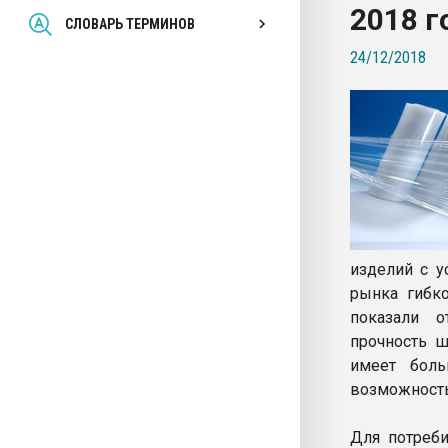
2018 г
Всё, что касается выду
СЛОВАРЬ ТЕРМИНОВ
бутылок
24/12/2018
ПЕРЕЙТИ НА 
изделий с у
рынка гибк
показали о
прочность ш
имеет боль
возможность
Для потреби