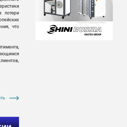
еристики
з потери
опейских
ния, что
тимента,
няющимся
иентов,
сть