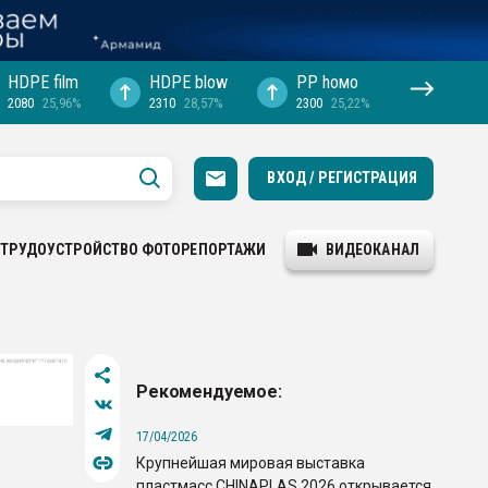
HDPE film
HDPE blow
PP hомо
2080
25,96%
2310
28,57%
2300
25,22%
ВХОД / РЕГИСТРАЦИЯ
ТРУДОУСТРОЙСТВО
ФОТОРЕПОРТАЖИ
ВИДЕОКАНАЛ
Рекомендуемое:
17/04/2026
Крупнейшая мировая выставка
пластмасс CHINAPLAS 2026 открывается