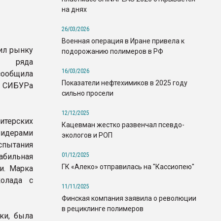
на днях
26/03/2026
Военная операция в Иране привела к
ил рынку
подорожанию полимеров в РФ
о ряда
16/03/2026
ообщила
Показатели нефтехимиков в 2025 году
а СИБУРа
сильно просели
12/12/2025
итерских
Кацевман жестко развенчал псевдо-
лидерами
экологов и РОП
спытания
01/12/2025
абильная
ГК «Алеко» отправилась на "Кассиопею"
и. Марка
олада с
11/11/2025
Финская компания заявила о революции
в рециклинге полимеров
ки, была