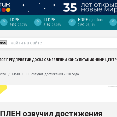
LDPE
LLDPE
HDPE injection
2490
27,71%
2150
26,05%
2190
25,11%
еса -
ината полного
"Ижевскому
ватить рынок
ЛОГ ПРЕДПРИЯТИЙ
ДОСКА ОБЪЯВЛЕНИЙ
КОНСУЛЬТАЦИОННЫЙ ЦЕНТР
ериала
машины:
ости
БИАКСПЛЕН озвучил достижения 2018 года
, с.-в.
ция выходит на
отке
ь" довольна
ПЛЕН озвучил достижения
ьном рынке