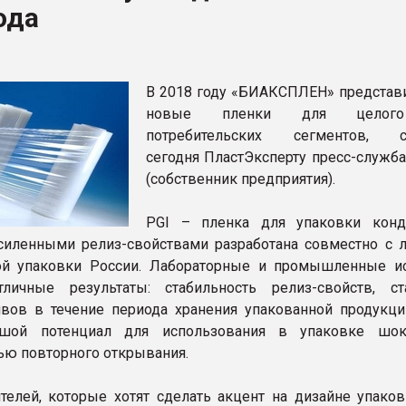
ода
ва ПЭТ
ФОРУМ
В 2018 году «БИАКСПЛЕН» представ
новые пленки для целог
потребительских сегментов, с
сегодня ПластЭксперту пресс-служб
(собственник предприятия).
PGI – пленка для упаковки конд
силенными релиз-свойствами разработана совместно с 
ой упаковки России. Лабораторные и промышленные и
тличные результаты: стабильность релиз-свойств, ст
вов в течение периода хранения упакованной продукци
шой потенциал для использования в упаковке шок
ю повторного открывания.
телей, которые хотят сделать акцент на дизайне упаков