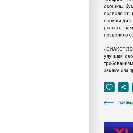
окошка» бум
позволяют 
производит
рынках, за
позволило с
«БИАКСПЛЕН»
улучшая св
требования
заключила п
предыд