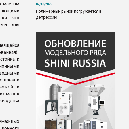
к маслам
09/10/2025
ивающими
Полимерный рынок погружается в
депрессию
ки, что
ена для
леящейся
ванная).
стойка к
ионными
водными
х пленок
ческой и
их марок
зводства
бумажных
ционного