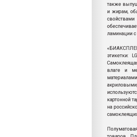
также выпущ
и жирам, об
свойствам
обеспечива
ламинации с
«БИАКСПЛЕН
этикетки: L
Самоклеящая
влаге и м
материалам
акриловыми,
используют
картонной т
на российск
самоклеящих
Полуматовая
товаров. П