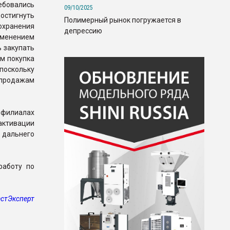
бовались
09/10/2025
остигнуть
Полимерный рынок погружается в
охранения
депрессию
менением
ь закупать
ом покупка
поскольку
 продажам
филиалах
активации
 дальнего
работу по
стЭксперт