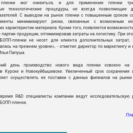
 пленки мог снизиться, и для применения пленки тре
ные технологические процедуры, не всегда позволяющие д
азателей. С выводом на рынок пленки с повышенным сроком с
лиенты минимизируют риски, связанные с возможным из
их характеристик материала. Кроме того, появляется возможност
 партии продукции, оптимизировав затраты на логистику. При эт
БОПП-пленки не несет для клиента дополнительных затрат, 
алась на прежнем уровне», - отметил директор по маркетингу и
лья Папуша.
ний день производство нового вида пленки освоено на 
 Курске и Новокуйбышевске. Увеличенный срок сохранения 
ляет осуществлять ее поставки с данных филиалов на рынки
время R&D специалисты компании ведут исследовательскую 
 БОПП-пленок.
Пла