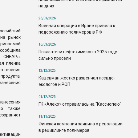
на днях
26/03/2026
Военная операция в Иране привела к
ссийский
подорожанию полимеров в РФ
 на рынок
ариваемой
16/03/2026
 сообщила
Показатели нефтехимиков в 2025 году
 СИБУРа.
сильно просели
ая пленка
 в течение
12/12/2025
родукта.
Кацевман жестко развенчал псевдо-
нанесения
экологов и РОП
01/12/2025
нанесения
ГК «Алеко» отправилась на "Кассиопею"
но также
сохраняет
11/11/2025
Финская компания заявила о революции
в рециклинге полимеров
 активации