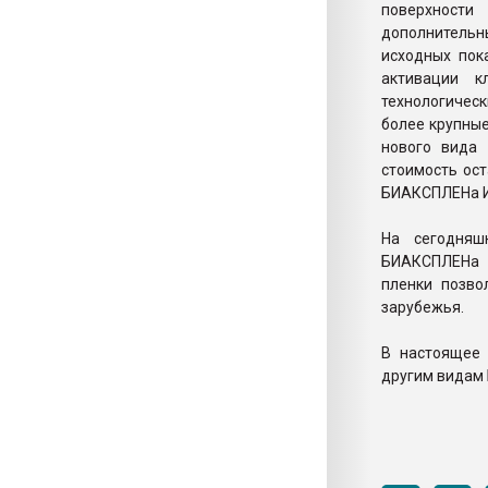
поверхности
дополнитель
исходных пок
активации к
технологическ
более крупные
нового вида 
стоимость ост
БИАКСПЛЕНа И
На сегодняш
БИАКСПЛЕНа в
пленки позво
зарубежья.
В настоящее 
другим видам