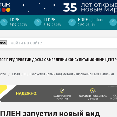
LDPE
LLDPE
HDPE injection
2490
27,71%
2150
26,05%
2190
25,11%
ция выходит на
отке
ь" довольна
ьном рынке
ва ПЭТ
ЛОГ ПРЕДПРИЯТИЙ
ДОСКА ОБЪЯВЛЕНИЙ
КОНСУЛЬТАЦИОННЫЙ ЦЕНТР
пуансона для
ости
БИАКСПЛЕН запустил новый вид металлизированной БОПП-пленки
я
зиция
ластика
рный цвет
итан" стал
ПЛЕН запустил новый вид
а. Продажа,