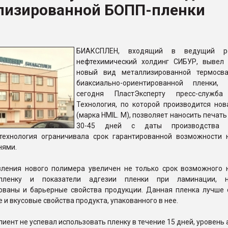
лизированной БОПП-пленки
ФОРУМ
БИАКСПЛЕН, входящий в ведущий ро
нефтехимический холдинг СИБУР, вывел
новый вид металлизированной термосв
биаксиально-ориентированной пленки,
сегодня ПластЭксперту пресс-служба
Технология, по которой производится нов
(марка HMIL. M), позволяет наносить печать
30-45 дней с даты производства п
ехнология ограничивала срок гарантированной возможности 
нями.
вления нового полимера увеличен не только срок возможного 
пленку и показатели адгезии пленки при ламинации, 
ованы и барьерные свойства продукции. Данная пленка лучше 
 и вкусовые свойства продукта, упакованного в нее.
клиент не успевал использовать пленку в течение 15 дней, уровень