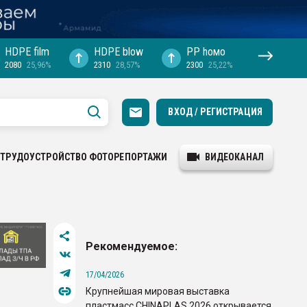
HDPE film
HDPE blow
PP hомо
2080
25,96%
2310
28,57%
2300
25,22%
ВХОД / РЕГИСТРАЦИЯ
ТРУДОУСТРОЙСТВО
ФОТОРЕПОРТАЖИ
ВИДЕОКАНАЛ
Рекомендуемое:
17/04/2026
Крупнейшая мировая выставка
пластмасс CHINAPLAS 2026 открывается