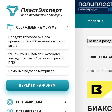
евро/тонна
28.07.2026 Автоматиза
ОБСУЖДАЕМ НА ФОРУМЕ
первый план в перераб
пластмасс
Продажа готового бизнеса -
производство SPC ламината полного
28.07.2026 "Техноникол
цикла
ситуацией на строител
29.07.2026 ФРП помог "Ижевскому
Всё, что касается выду
НОВОСТИ
КАТА
заводу пластмасс" захватить рынок
бутылок
ППЭ
Материал поверхности 
Главная
Нов
Помощь в подборе материала
вакуумного формовани
Продам отходы Компо
ПЕРЕЙТИ НА ФОРУМ
поликарбоната и АБС-п
Armaloy PC/ABS-1IM че
26.07.2022 "Сибирский т
СПЕЦИАЛИСТАМ
намного дороже
БИАКС
ПОТРЕБИТЕЛЯМ
Профильная литератур