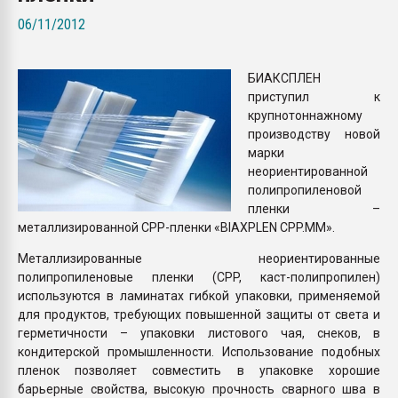
Всё, что касается выду
06/11/2012
бутылок
БИАКСПЛЕН
ПЕРЕЙТИ НА 
приступил к
крупнотоннажному
производству новой
марки
неориентированной
полипропиленовой
пленки –
металлизированной CPP-пленки «BIAXPLEN CPP.MM».
Металлизированные неориентированные
полипропиленовые пленки (CPP, каст-полипропилен)
используются в ламинатах гибкой упаковки, применяемой
для продуктов, требующих повышенной защиты от света и
герметичности – упаковки листового чая, снеков, в
кондитерской промышленности. Использование подобных
пленок позволяет совместить в упаковке хорошие
барьерные свойства, высокую прочность сварного шва в