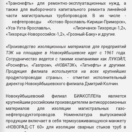
«Транснефть» для ремонтно-эксплуатационных нужд, а
также для выборочного капитального ремонта линейной
части магистральных трубопроводов. В их числе -
нефтепроводы «Кстово-Ярославль-Кириши-Приморск»,
«Уса-Ухта-Ярославль», «Лисичанск-Тихорецк-1,2»,
«Тихорецк-Новороссийск-1,2», «Грозный-Баку» и другие.
«Производство изоляционных материалов для предприятий
ТЭК на площадке в Новокуйбышевске идет с 1961 года.
Сотрудничество ведется с такими компаниями как ЛУКОЙЛ,
«Роснефть», «Газпром», «НОВАТЭК», «Татнефть» и другими.
Продукция филиала используется на всех крупнейших
продуктопроводах страны»,
- отметил исполнительный
директор Новокуйбышевского филиала Дмитрий Колчин.
Новокуйбышевский филиал БИАКСПЛЕНа является
крупнейшим российским производителем антикоррозионных
материалов для изоляции магистральных газо-
нефтепродуктопроводов. Номенклатура выпускаемой
продукции включает в себя термоусаживающуюся манжету
«НОВОРАД-СТ 60» для изоляции сварных стыков труб в