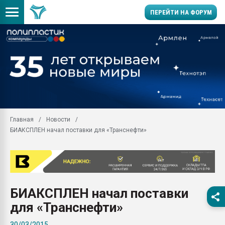
ПЕРЕЙТИ НА ФОРУМ
11.09.2020 Нанотрубки
универсальны, что рос
умельцы изготовили м
колонок полностью из 
Продажа готового бизн
производство SPC лам
цикла
Главная
Новости
БИАКСПЛЕН начал поставки для «Транснефти»
29.07.2026 ФРП помог 
заводу пластмасс" зах
ППЭ
Помощь в подборе мат
Вакуум-формовочные 
БИАКСПЛЕН начал поставки
ближайшее подмосковье
Подмосковье, Москва
для «Транснефти»
28.07.2026 Автоматиза
30/03/2015
первый план в перераб