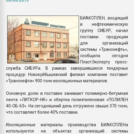
пластмасс
28.07.2026 "Техноникол
БИАКСПЛЕН, входящий
ситуацией на строител
в нефтехимическую
группу СИБУР, начал
поставки продукции
ПЕРЕЙТИ НА 
для организаций
системы «Транснефть»,
сообщила сегодня
ПластЭксперту пресс-
служба СИБУРа. В рамках завершившихся тендерных
процедур Новокуйбышевский филиал компании поставит
«Транснефти» 900 тонн изоляционных материалов.
Основную долю в поставке занимает полимерно-битумная
лента «ЛИТКОР-НК» и обертка полиэтиленовая «ПОЛИЛЕН
40-ОБ-63». На сегодняшний день отгружено свыше 370 тонн,
что составляет более 40% поставки.
Изоляционные материалы производства БИАКСПЛЕНа
используются на объектах организаций системы