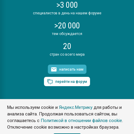
>3 000
специалистов в день на нашем форуме
>20 000
тем обсуждается
20
стран со всего мира
написать нам
перейти на форум
Мы используем cookie и
Яндекс.Метрику
для работы и
ПластЭксперт © 2006. Все права защищены
анализа сайта. Продолжая пользоваться сайтом, вы
Разрешается копирование материалов сайта с обязательной
ссылкой на www.e-plastic.ru
соглашаетесь с
Политикой в отношении файлов cookie
.
Отключение cookie возможно в настройках браузера.
Разработка сайта