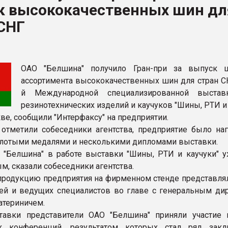
к высококачественных шин дл
СНГ
ФОРУМ
ОАО "Белшина" получило Гран-при за выпуск 
ассортимента высококачественных шин для стран СН
й Международной специализированной выстав
резинотехнических изделий и каучуков "Шины, РТИ и
ве, сообщили "Интерфаксу" на предприятии.
 отметили собеседники агентства, предприятие было на
лотыми медалями и несколькими дипломами выставки.
 "Белшина" в работе выставки "Шины, РТИ и каучуки" у
м, сказали собеседники агентства.
 продукцию предприятия на фирменном стенде представлял
ей и ведущих специалистов во главе с генеральным ди
териничем.
тавки представители ОАО "Белшина" приняли участие 
их конференций, результатом которых стал ряд зак