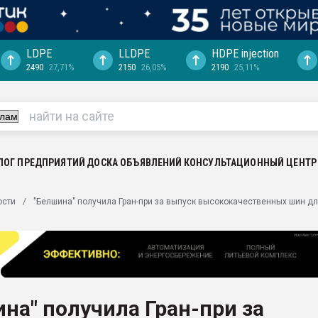
LDPE
LLDPE
HDPE injection
2490
27,71%
2150
26,05%
2190
25,11%
ция выходит на
отке
ь" довольна
ьном рынке
ва ПЭТ
ЛОГ ПРЕДПРИЯТИЙ
ДОСКА ОБЪЯВЛЕНИЙ
КОНСУЛЬТАЦИОННЫЙ ЦЕНТР
пуансона для
ости
"Белшина" получила Гран-при за выпуск высококачественных шин дл
я
зиция
ластика
рный цвет
итан" стал
на" получила Гран-при за
а. Продажа,