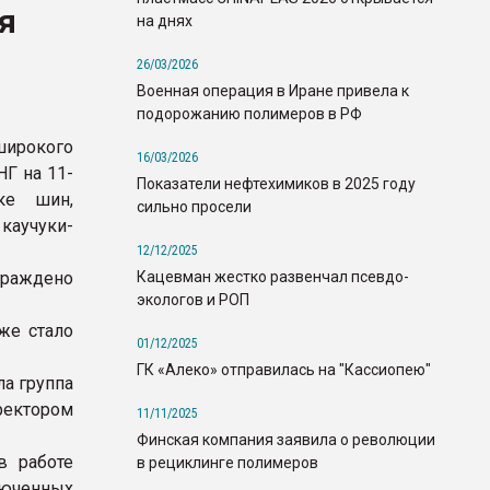
я
на днях
26/03/2026
Военная операция в Иране привела к
подорожанию полимеров в РФ
широкого
16/03/2026
Г на 11-
Показатели нефтехимиков в 2025 году
ке шин,
сильно просели
 каучуки-
12/12/2025
Кацевман жестко развенчал псевдо-
граждено
экологов и РОП
же стало
01/12/2025
ГК «Алеко» отправилась на "Кассиопею"
а группа
ректором
11/11/2025
Финская компания заявила о революции
в работе
в рециклинге полимеров
люченных