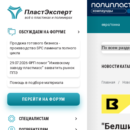
евро/тонна
28.07.2026 Автоматиза
ОБСУЖДАЕМ НА ФОРУМЕ
первый план в перераб
пластмасс
Продажа готового бизнеса -
производство SPC ламината полного
28.07.2026 "Техноникол
цикла
ситуацией на строител
29.07.2026 ФРП помог "Ижевскому
Всё, что касается выду
НОВОСТИ
КАТА
заводу пластмасс" захватить рынок
бутылок
ППЭ
Материал поверхности 
Главная
Нов
Помощь в подборе материала
вакуумного формовани
Продам отходы Компо
ПЕРЕЙТИ НА ФОРУМ
поликарбоната и АБС-п
Armaloy PC/ABS-1IM че
26.07.2022 "Сибирский т
СПЕЦИАЛИСТАМ
намного дороже
"Белши
ПОТРЕБИТЕЛЯМ
Профильная литератур