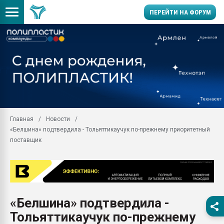
ПЕРЕЙТИ НА ФОРУМ
11.09.2020 Нанотрубки
универсальны, что рос
умельцы изготовили м
колонок полностью из 
Продажа готового бизн
производство SPC лам
цикла
Главная
Новости
«Белшина» подтвердила - Тольяттикаучук по-прежнему приоритетный
29.07.2026 ФРП помог 
заводу пластмасс" зах
поставщик
ППЭ
Помощь в подборе мат
Вакуум-формовочные 
ближайшее подмосковье
Подмосковье, Москва
«Белшина» подтвердила -
Тольяттикаучук по-прежнему
28.07.2026 Автоматиза
первый план в перераб