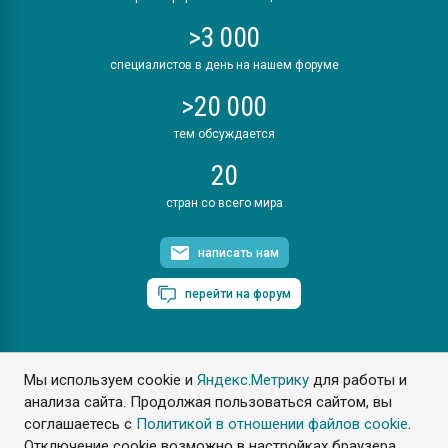
>3 000
специалистов в день на нашем форуме
>20 000
тем обсуждается
20
стран со всего мира
написать нам
перейти на форум
Мы используем cookie и
Яндекс.Метрику
для работы и
ПластЭксперт © 2006. Все права защищены
анализа сайта. Продолжая пользоваться сайтом, вы
Разрешается копирование материалов сайта с обязательной
ссылкой на www.e-plastic.ru
соглашаетесь с
Политикой в отношении файлов cookie
.
Отключение cookie возможно в настройках браузера.
Разработка сайта