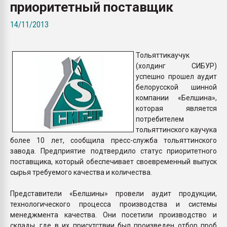
приоритетный поставщик
пластмасс
14/11/2013
28.07.2026 "Техноникол
ситуацией на строител
Тольяттикаучук
ПЕРЕЙТИ НА 
(холдинг СИБУР)
успешно прошел аудит
белорусской шинной
компании «Белшина»,
которая является
потребителем
тольяттинского каучука
более 10 лет, сообщила пресс-служба тольяттинского
завода. Предприятие подтвердило статус приоритетного
поставщика, который обеспечивает своевременный выпуск
сырья требуемого качества и количества.
Представители «Белшины» провели аудит продукции,
технологического процесса производства и системы
менеджмента качества. Они посетили производство и
склады, где в их присутствии был произведен отбор проб