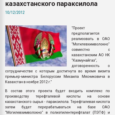
казахстанского параксилола
Всё, что касается выду
бутылок
10/12/2012
ПЕРЕЙТИ НА 
"Проект
предполагается
реализовать в ОАО
"Могилевхимволокно"
совместно с
казахстанским АО НК
"Казмунайгаз",
договоренность о
сотрудничестве с которым достигнута во время визита
премьер-министра Белоруссии Михаила Мясниковича в
Казахстан в ноябре 2012 г."
В состав этого проекта будет входить комплекс по
производству терефталевой кислоты на основе
казахстанского сырья - параксилола. Терефталевая кислота
затем будет перерабатываться на базе ОАО
"Могилевхимволокно" в полиэтилентерефталат (ПЭТФ) и