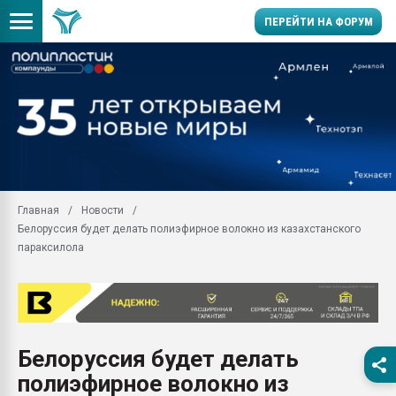
ПЕРЕЙТИ НА ФОРУМ
Продажа готового бизн
производство SPC лам
цикла
29.07.2026 ФРП помог 
заводу пластмасс" зах
ППЭ
Главная
Новости
Помощь в подборе мат
Белоруссия будет делать полиэфирное волокно из казахстанского
Вакуум-формовочные 
параксилола
ближайшее подмосковье
Подмосковье, Москва
28.07.2026 Автоматиза
первый план в перераб
пластмасс
Белоруссия будет делать
28.07.2026 "Техноникол
полиэфирное волокно из
ситуацией на строител