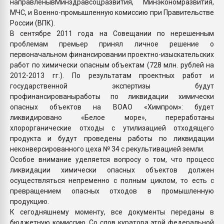
направленывМинздравсоцразвития, Минэкономразвития,
МЧС, и Военно-промышленную комиссию при Правительстве
России (ВПК).
В сентябре 2011 года на Совещании по нерешенным
проблемам премьер принял личное решение о
первоначальном финансировании проектно-изыскательских
работ по химически опасным объектам (728 млн. рублей на
2012-2013 гг.). По результатам проектных работ и
государственной экспертизы будут
профинансированыработы по ликвидации химически
опасных объектов на ВОАО «Химпром»: будет
ликвидировано «Белое море», переработаны
хлорорганические отходы с утилизацией отходящего
продукта и будут проведены работы по ликвидации
неконверсированного цеха № 34 с рекультивацией земли.
Особое внимание уделяется вопросу о том, что процесс
ликвидации химически опасных объектов должен
осуществляться непременно с полным циклом, то есть с
превращением опасных отходов в промышленную
продукцию.
К сегодняшнему моменту, все документы переданы в
бюджетную комиссию. Со слов куратора этой федеральной