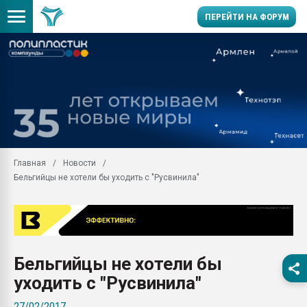
ПЕРЕЙТИ НА ФОРУМ
Продажа готового бизн
производство SPC лам
цикла
29.07.2026 ФРП помог 
заводу пластмасс" зах
ППЭ
Главная
Новости
Помощь в подборе мат
Бельгийцы не хотели бы уходить с "Русвинила"
Вакуум-формовочные 
ближайшее подмосковье
Подмосковье, Москва
28.07.2026 Автоматиза
первый план в перераб
Бельгийцы не хотели бы
пластмасс
уходить с "Русвинила"
28.07.2026 "Техноникол
ситуацией на строител
27/02/2017