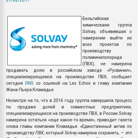
Всё, что касается выду
бутылок
Бельгийская
химическаяя группа
ПЕРЕЙТИ НА 
Solvay, объявившая о
намерении выйти из
всех проектов по
производству
поливинилхлорида
(ПВХ), не намерена
продавать долю в российском заводе «Русвинил»,
специализирующемся на производстве ПВХ, сообщает
сегодня
RNS
со ссылкой на Les Echos и главу компании
Жана-Пьера Кламадье.
Несмотря на то, что в 2016 году группа завершила процесс
по продаже долей в совместных предприятиях,
специализирующихся на производстве ПВХ, в России Solvay
намерена остаться «еще какое-то время», приводит газета
слова главы компании Кламадье.
«Единственный актив по
производству ПВХ, который Solvay намерена сохранить, — это