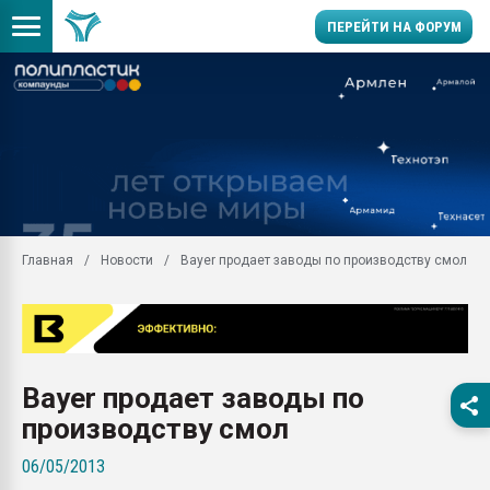
ПЕРЕЙТИ НА ФОРУМ
Продажа готового бизн
производство SPC лам
цикла
29.07.2026 ФРП помог 
заводу пластмасс" зах
ППЭ
Главная
Новости
Bayer продает заводы по производству смол
Помощь в подборе мат
Вакуум-формовочные 
ближайшее подмосковье
Подмосковье, Москва
28.07.2026 Автоматиза
Bayer продает заводы по
первый план в перераб
пластмасс
производству смол
28.07.2026 "Техноникол
06/05/2013
ситуацией на строител