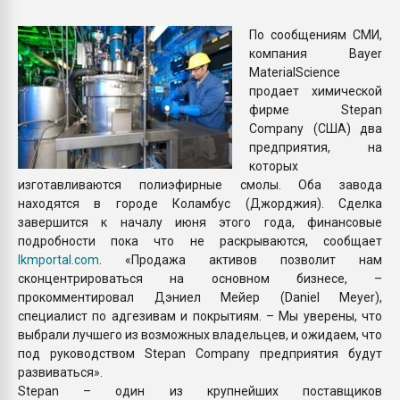
Всё, что касается выду
бутылок
По сообщениям СМИ,
компания Bayer
MaterialScience
ПЕРЕЙТИ НА 
продает химической
фирме Stepan
Company (США) два
предприятия, на
которых
изготавливаются полиэфирные смолы. Оба завода
находятся в городе Коламбус (Джорджия). Сделка
завершится к началу июня этого года, финансовые
подробности пока что не раскрываются, сообщает
lkmportal.com
. «Продажа активов позволит нам
сконцентрироваться на основном бизнесе, –
прокомментировал Дэниел Мейер (Daniel Meyer),
специалист по адгезивам и покрытиям. – Мы уверены, что
выбрали лучшего из возможных владельцев, и ожидаем, что
под руководством Stepan Company предприятия будут
развиваться».
Stepan – один из крупнейших поставщиков