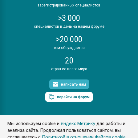
зарегистрированных специалистов
>3 000
специалистов в день на нашем форуме
>20 000
тем обсуждается
20
стран со всего мира
написать нам
перейти на форум
Мы используем cookie и
Яндекс.Метрику
для работы и
ПластЭксперт © 2006. Все права защищены
анализа сайта. Продолжая пользоваться сайтом, вы
Разрешается копирование материалов сайта с обязательной
ссылкой на www.e-plastic.ru
соглашаетесь с
Политикой в отношении файлов cookie
.