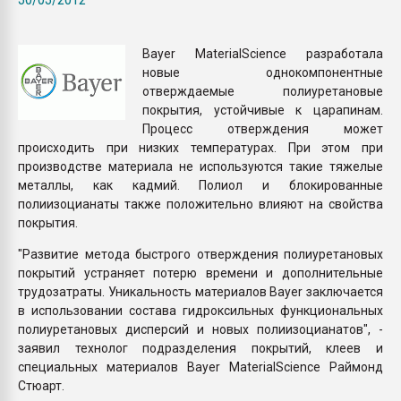
Всё, что касается выду
бутылок
Bayer MaterialScience разработала
новые однокомпонентные
ПЕРЕЙТИ НА 
отверждаемые полиуретановые
покрытия, устойчивые к царапинам.
Процесс отверждения может
происходить при низких температурах. При этом при
производстве материала не используются такие тяжелые
металлы, как кадмий. Полиол и блокированные
полиизоцианаты также положительно влияют на свойства
покрытия.
"Развитие метода быстрого отверждения полиуретановых
покрытий устраняет потерю времени и дополнительные
трудозатраты. Уникальность материалов Bayer заключается
в использовании состава гидроксильных функциональных
полиуретановых дисперсий и новых полиизоцианатов", -
заявил технолог подразделения покрытий, клеев и
специальных материалов Bayer MaterialScience Раймонд
Стюарт.