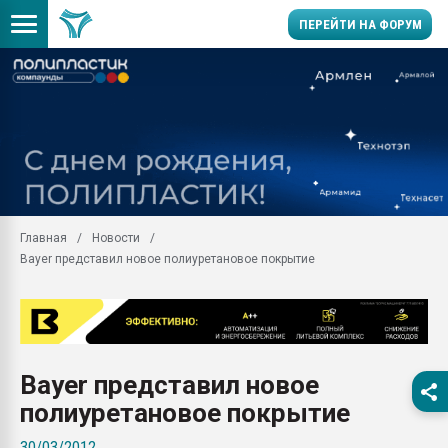
ПЕРЕЙТИ НА ФОРУМ
Продажа готового бизн
производство SPC лам
цикла
29.07.2026 ФРП помог 
заводу пластмасс" зах
ППЭ
Главная
Новости
Помощь в подборе мат
Bayer представил новое полиуретановое покрытие
Вакуум-формовочные 
ближайшее подмосковье
Подмосковье, Москва
28.07.2026 Автоматиза
первый план в перераб
Bayer представил новое
пластмасс
полиуретановое покрытие
28.07.2026 "Техноникол
ситуацией на строител
30/03/2012