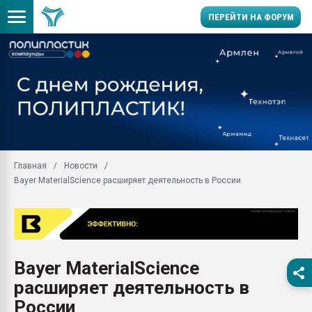
ПЕРЕЙТИ НА ФОРУМ
Продажа готового бизн
производство SPC лам
цикла
29.07.2026 ФРП помог 
заводу пластмасс" зах
ППЭ
Главная
Новости
Помощь в подборе мат
Bayer MaterialScience расширяет деятельность в России
Вакуум-формовочные 
ближайшее подмосковье
Подмосковье, Москва
28.07.2026 Автоматиза
первый план в перераб
Bayer MaterialScience
пластмасс
расширяет деятельность в
28.07.2026 "Техноникол
ситуацией на строител
России