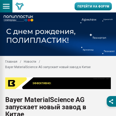
ПЕРЕЙТИ НА ФОРУМ
Помощь в подборе мат
Вакуум-формовочные 
ближайшее подмосковье
Подмосковье, Москва
28.07.2026 Автоматиза
первый план в перераб
Главная
Новости
пластмасс
Bayer MaterialScience AG запускает новый завод в Китае
28.07.2026 "Техноникол
ситуацией на строител
Всё, что касается выду
бутылок
Bayer MaterialScience AG
Материал поверхности 
вакуумного формовани
запускает новый завод в
Продам отходы Компо
Китае
поликарбоната и АБС-п