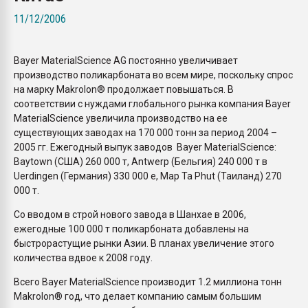
Armaloy PC/ABS-1IM че
11/12/2006
ПЕРЕЙТИ НА 
Bayer MaterialScience AG постоянно увеличивает
производство поликарбоната во всем мире, поскольку спрос
на марку Makrolon® продолжает повышаться. В
соответствии с нуждами глобального рынка компания Bayer
MaterialScience увеличила производство на ее
существующих заводах на 170 000 тонн за период 2004 –
2005 гг. Ежегодный выпук заводов Bayer MaterialScience:
Baytown (США) 260 000 т, Antwerp (Бельгия) 240 000 т в
Uerdingen (Германия) 330 000 е, Map Ta Phut (Таиланд) 270
000 т.
Со вводом в строй нового завода в Шанхае в 2006,
ежегодные 100 000 т поликарбоната добавлены на
быстрорастущие рынки Азии. В планах увеличение этого
количества вдвое к 2008 году.
Всего Bayer MaterialScience производит 1.2 миллиона тонн
Makrolon® год, что делает компанию самым большим