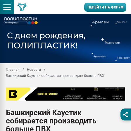
ПЕРЕЙТИ НА ФОРУМ
Продажа готового бизн
производство SPC лам
цикла
29.07.2026 ФРП помог 
заводу пластмасс" зах
ППЭ
Главная
Новости
Помощь в подборе мат
Башкирский Каустик собирается производить больше ПВХ
Вакуум-формовочные 
ближайшее подмосковье
Подмосковье, Москва
28.07.2026 Автоматиза
первый план в перераб
Башкирский Каустик
пластмасс
собирается производить
28.07.2026 "Техноникол
ситуацией на строител
больше ПВХ