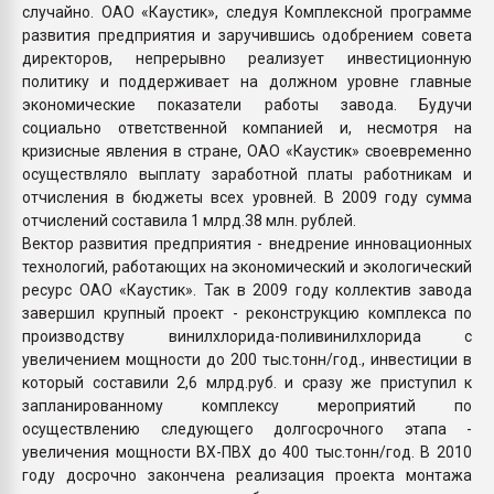
случайно. ОАО «Каустик», следуя Комплексной программе
развития предприятия и заручившись одобрением совета
директоров, непрерывно реализует инвестиционную
политику и поддерживает на должном уровне главные
экономические показатели работы завода. Будучи
социально ответственной компанией и, несмотря на
кризисные явления в стране, ОАО «Каустик» своевременно
осуществляло выплату заработной платы работникам и
отчисления в бюджеты всех уровней. В 2009 году сумма
отчислений составила 1 млрд.38 млн. рублей.
Вектор развития предприятия - внедрение инновационных
технологий, работающих на экономический и экологический
ресурс ОАО «Каустик». Так в 2009 году коллектив завода
завершил крупный проект - реконструкцию комплекса по
производству винилхлорида-поливинилхлорида с
увеличением мощности до 200 тыс.тонн/год., инвестиции в
который составили 2,6 млрд.руб. и сразу же приступил к
запланированному комплексу мероприятий по
осуществлению следующего долгосрочного этапа -
увеличения мощности ВХ-ПВХ до 400 тыс.тонн/год. В 2010
году досрочно закончена реализация проекта монтажа