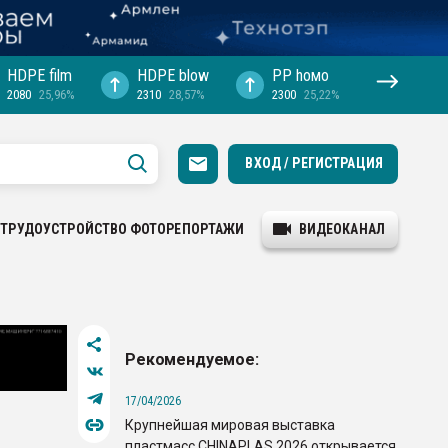
HDPE film
HDPE blow
PP hомо
2080
25,96%
2310
28,57%
2300
25,22%
ВХОД / РЕГИСТРАЦИЯ
ТРУДОУСТРОЙСТВО
ФОТОРЕПОРТАЖИ
ВИДЕОКАНАЛ
Рекомендуемое:
17/04/2026
Крупнейшая мировая выставка
пластмасс CHINAPLAS 2026 открывается