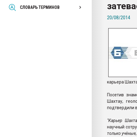
затева
Всё, что касается выду
СЛОВАРЬ ТЕРМИНОВ
бутылок
20/08/2014
ПЕРЕЙТИ НА 
карьера Шахта
Посетив знам
Шахтау, геол
подтвердили в
"Карьер Шахта
научный сотру
только учёные,