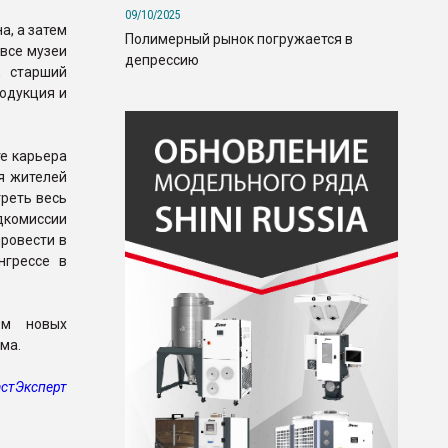
09/10/2025
а, а затем
Полимерный рынок погружается в
 все музеи
депрессию
, старший
родукция и
те карьера
я жителей
треть весь
дкомиссии
ровести в
нгрессе в
ом новых
зма.
стЭксперт