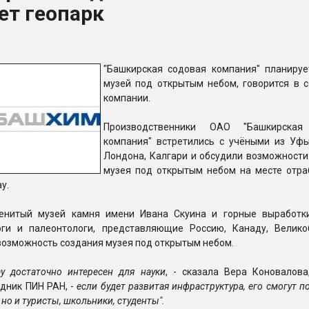
ет геопарк
ва ПЭТ
ФОРУМ
"Башкирская содовая компания" планируе
музей под открытым небом, говорится в 
компании.
Производственники ОАО "Башкирская
компания" встретились с учёными из Уфы
Лондона, Калгари и обсудили возможности
музея под открытым небом на месте отра
у.
енитый музей камня имени Ивана Скуина и горные выработк
оги и палеонтологи, представляющие Россию, Канаду, Велико
озможность создания музея под открытым небом.
у достаточно интересен для науки
, - сказала Вера Коновалова
дник ПИН РАН, -
если будет развитая инфраструктура, его смогут п
 но и туристы, школьники, студенты".