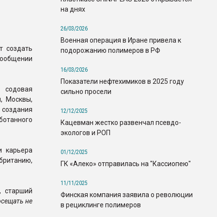
на днях
26/03/2026
Военная операция в Иране привела к
т создать
подорожанию полимеров в РФ
сообщении
16/03/2026
Показатели нефтехимиков в 2025 году
 содовая
сильно просели
, Москвы,
 создания
12/12/2025
ботанного
Кацевман жестко развенчал псевдо-
экологов и РОП
и карьера
01/12/2025
британию,
ГК «Алеко» отправилась на "Кассиопею"
11/11/2025
, старший
Финская компания заявила о революции
осещать не
в рециклинге полимеров