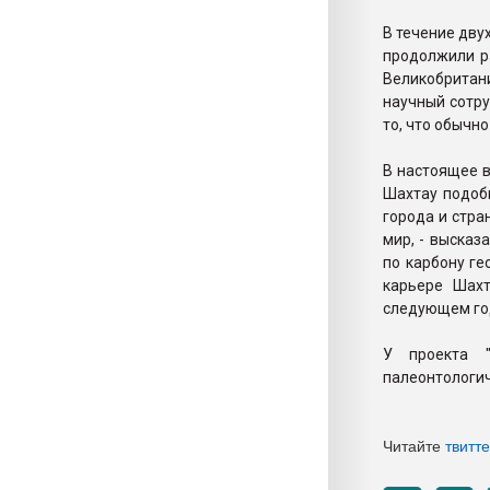
В течение дву
продолжили ра
Великобритан
научный сотру
то, что обычно
В настоящее в
Шахтау подоб
города и стра
мир, - выска
по карбону ге
карьере Шах
следующем го
У проекта 
палеонтологич
Читайте
твитт