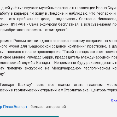
х дней учёные изучали музейные экспонаты коллекции Ивана Скуин
боту в карьере. "Я живу в Лондоне, и наблюдаю, что геопарки и
ии - это прибыльное дело, - поделилась Светлана Николаева
дник ПИН РАН, - Сама экскурсия бесплатная, а вся сувенирная п
 приобретают на память - стоит денег".
ремя в России нет ни одного геопарка, поэтому создание на мес
ного музея для "Башкирской содовой компании" престижно, а дл
ны - полезно в плане просвещения. "Такой геопарк захочет посмо
зал своё мнение Ричардс Барри, председатель Международной по
ологической службы Канады. - Непременно буду рекомендовать п
тау полевую экскурсию на Международном геологическом ко
ду".
"Геопарк Шахтау" есть все шансы стать главным мест
еских и геологических открытий, а у Стерлитамака - центром тури
Пла
ер Пласт
Эксперт
- больше, интересней