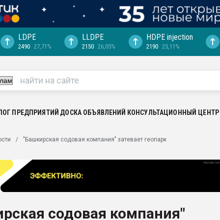
LDPE
LLDPE
HDPE injection
2490
27,71%
2150
26,05%
2190
25,11%
еса -
ината полного
"Ижевскому
ватить рынок
ЛОГ ПРЕДПРИЯТИЙ
ДОСКА ОБЪЯВЛЕНИЙ
КОНСУЛЬТАЦИОННЫЙ ЦЕНТР
ериала
машины:
ости
"Башкирская содовая компания" затевает геопарк
, с.-в.
ция выходит на
отке
ь" довольна
ирская содовая компания"
ьном рынке