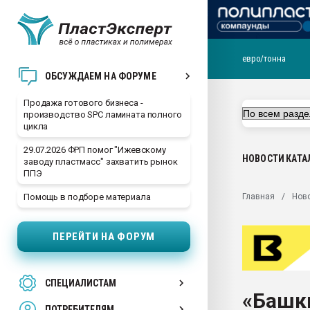
евро/тонна
28.07.2026 Автоматиза
ОБСУЖДАЕМ НА ФОРУМЕ
первый план в перераб
пластмасс
Продажа готового бизнеса -
производство SPC ламината полного
28.07.2026 "Техноникол
цикла
ситуацией на строител
29.07.2026 ФРП помог "Ижевскому
Всё, что касается выду
НОВОСТИ
КАТА
заводу пластмасс" захватить рынок
бутылок
ППЭ
Материал поверхности 
Главная
Нов
Помощь в подборе материала
вакуумного формовани
Продам отходы Компо
ПЕРЕЙТИ НА ФОРУМ
поликарбоната и АБС-п
Armaloy PC/ABS-1IM че
26.07.2022 "Сибирский т
СПЕЦИАЛИСТАМ
намного дороже
«Башк
ПОТРЕБИТЕЛЯМ
Профильная литератур