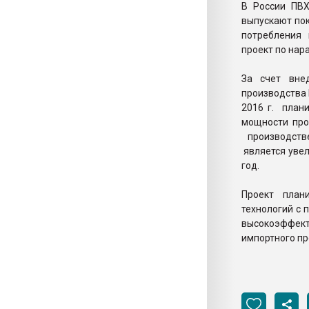
В России ПВХ
выпускают по
потребления
проект по на
За счет вне
производства П
2016 г. план
мощности про
производстве
является увел
год.
Проект план
технологий с
высокоэффект
импортного пр