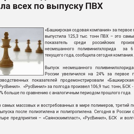
ла всех по выпуску ПВХ
ФОРУМ
«Башкирская содовая компания» за первое 
выпустила 125,3 тыс. тонн ПВХ – это самы
показатель среди российских произв
несмешанного поливинилхлорида за 6
текущего года, сообщила сегодня компания.
Выпуск несмешанного поливинилхлорид
России увеличился на 24% за первое п
изводственных показателей продемонстрировали «Башкирска
усВинил». «РусВинил» за полгода произвел 106,9 тыс. тонн, БСК - 
11% больше по сравнению с аналогичным периодом прошлого года.
з самых массовых и востребованных в мире полимеров, третий п
выпуска после полиэтилена и полипропилена. Сегодня в России 
тыре предприятия – «Саянскхимпласт», «РусВинил», БСК и волг