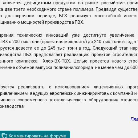
 является дефицитным продуктом на рынке: российские прои
ка две трети необходимого стране полимера. Предвидя существе
 в долгосрочном периоде, БСК реализует масштабный инвес
ращиванию мощностей производства ПВХ.
дрения технических инноваций уже достигнуто увеличение
ВХ с 200 тыс. тонн (проектная мощность) до 240 тыс. тонн в год в 20
ируется довести ее до 245 тыс. тонн в год. Следующий этап на
изводства ПВХ предполагает реализацию проектов строительст
нного комплекса Хлор-ВХ-ПВХ. Целью проектов нового стро
ичение объемов выпуска поливинилхлорида не менее чем до 600 
ируется реализовать с использованием лицензионных прог
 привлечением ведущих европейских инжиниринговых компаний и 
ивного современного технологического оборудования отечест
оизводства.
Пла