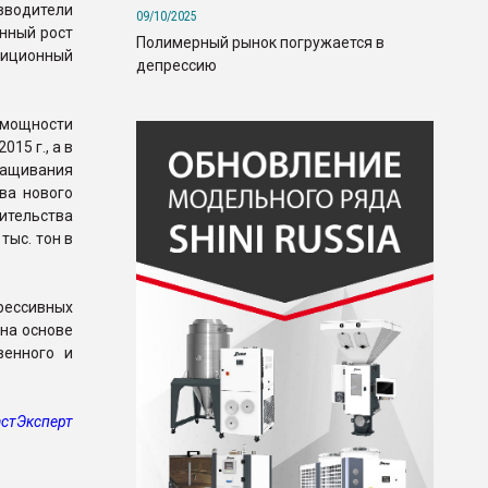
зводители
09/10/2025
нный рост
Полимерный рынок погружается в
тиционный
депрессию
 мощности
15 г., а в
ращивания
ва нового
ительства
тыс. тон в
рессивных
на основе
венного и
стЭксперт