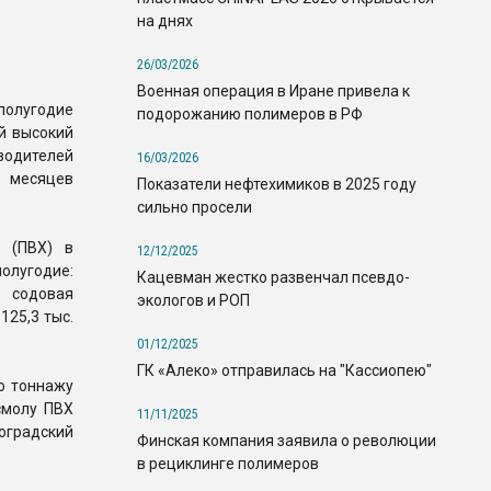
на днях
26/03/2026
Военная операция в Иране привела к
полугодие
подорожанию полимеров в РФ
й высокий
одителей
16/03/2026
 месяцев
Показатели нефтехимиков в 2025 году
сильно просели
а (ПВХ) в
12/12/2025
олугодие:
Кацевман жестко развенчал псевдо-
я содовая
экологов и РОП
125,3 тыс.
01/12/2025
ГК «Алеко» отправилась на "Кассиопею"
о тоннажу
смолу ПВХ
11/11/2025
оградский
Финская компания заявила о революции
в рециклинге полимеров