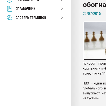
обогна
покупка, обмен
СПРАВОЧНИК
29/07/2015
ПЕРЕЙТИ НА 
СЛОВАРЬ ТЕРМИНОВ
прирост про
компания» и «Р
тонн, что на 
ПВХ — один и
глобального 
выпускают че
«Каустик».