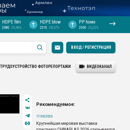
HDPE film
HDPE blow
PP hомо
2080
25,96%
2310
28,57%
2300
25,22%
ВХОД / РЕГИСТРАЦИЯ
ТРУДОУСТРОЙСТВО
ФОТОРЕПОРТАЖИ
ВИДЕОКАНАЛ
Рекомендуемое:
17/04/2026
Крупнейшая мировая выставка
пластмасс CHINAPLAS 2026 открывается